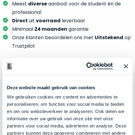
je
Meest
diverse
aanbod: voor de student én de
je
nou
slim,
professional
precies
zonder
Direct
uit
voorraad
leverbaar
nodig?
concessies
Minimaal
24 maanden
garantie
te
We
Onze klanten beoordelen ons met
Uitstekend
op
doen
hebben
Trustpilot
aan
inmiddels
kwaliteit.
zoveel
verschillende
Hier
klanten
Product specificaties
lees
voorzien
je
van
Deze website maakt gebruik van cookies
Model
MacBook Pro 16"
welke
een
We gebruiken cookies om content en advertenties te
conditiebeschrijvingen
Modeljaar
2019
MacBook
personaliseren, om functies voor social media te bieden
wij
Kleur
dat
Silver
en om ons websiteverkeer te analyseren. Ook delen we
bij
we
Processor
2.6GHz 6-core Intel Core i7
informatie over uw gebruik van onze site met onze
onze
weten
partners voor social media, adverteren en analyse. Deze
producten
Opslag
4TB SSD
voor
partners kunnen deze gegevens combineren met andere
gebruiken.