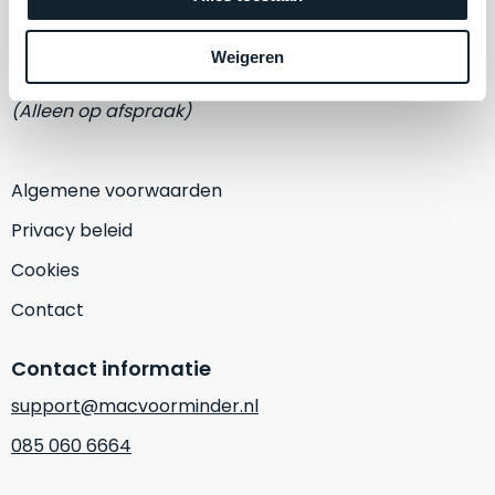
een
Eemmeerlaan 2-D
‘
customer
return’
.
Weigeren
1382 KA Weesp
Dit
Kort
model
uitgepakt
(Alleen op afspraak)
biedt
en
het
binnen
beste
de
Algemene voorwaarden
‘
all-
retourperiode
Privacy beleid
round’
teruggestuurd.
pakket
Dus
Cookies
binnen
niks
Contact
de
refurbished,
categorie.
niks
Contact informatie
Het
vervangen.
is
Simpelweg
support@macvoorminder.nl
een
weinig
085 060 6664
Mac
gebruikt.
die
Zowel