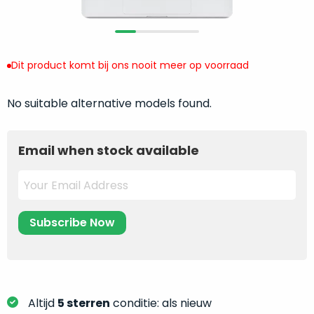
return
”
de
als
juiste
“ongebruikt,
MacBook
doos
te
Dit product komt bij ons nooit meer op voorraad
eenmalig
kiezen.
geopend
”
Zeker
No suitable alternative models found.
zijn
wanneer
varianten
je
van
eigenlijk
Email when stock available
onze
niet
“
als
precies
nieuw
”-
weet
selectie:
waar
volledige
je
nieuwstaat,
moet
scherpe
beginnen.
prijs.
Wat
Zo
heb
Altijd
5 sterren
conditie: als nieuw
bespaar