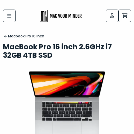
Bij
Labels:
macvoorminder.nl
kies
koop
Macbook Pro 16 Inch
de
je
MacBook Pro 16 inch 2.6GHz i7
altijd
Mac
32GB 4TB SSD
in
die
5-
bij
sterren
“
als
jou
nieuw
”
past
conditie
–
Het
gegarandeerd.
kan
Zowel
lastig
de
zijn
“
customer
om