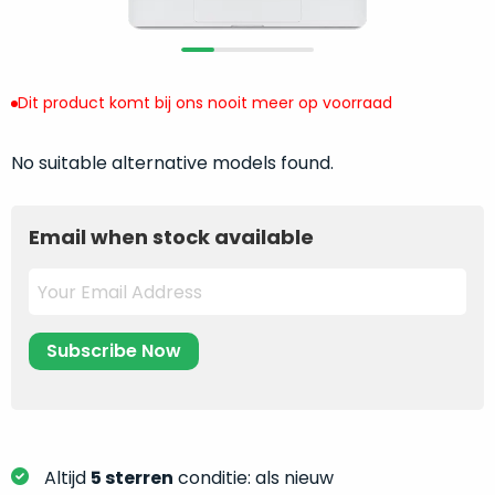
return
”
de
als
juiste
“ongebruikt,
MacBook
doos
te
Dit product komt bij ons nooit meer op voorraad
eenmalig
kiezen.
geopend
”
Zeker
No suitable alternative models found.
zijn
wanneer
varianten
je
van
eigenlijk
Email when stock available
onze
niet
“
als
precies
nieuw
”-
weet
selectie:
waar
volledige
je
nieuwstaat,
moet
scherpe
beginnen.
prijs.
Wat
Zo
heb
Altijd
5 sterren
conditie: als nieuw
bespaar