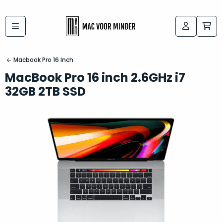
Bij
Labels:
macvoorminder.nl
kies
koop
Macbook Pro 16 Inch
de
je
MacBook Pro 16 inch 2.6GHz i7
altijd
Mac
32GB 2TB SSD
in
die
5-
bij
sterren
“
als
jou
nieuw
”
past
conditie
–
Het
gegarandeerd.
kan
Zowel
lastig
de
zijn
“
customer
om