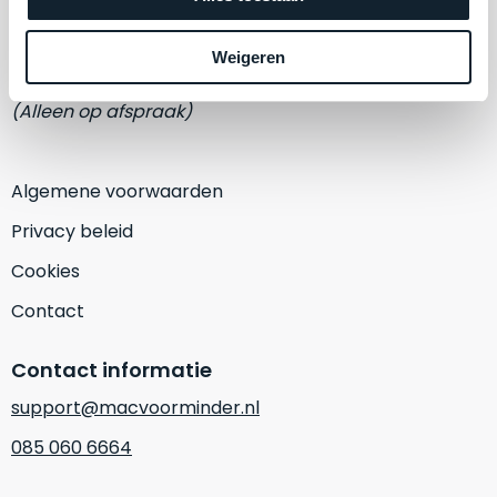
een
Eemmeerlaan 2-D
‘
customer
return’
.
Weigeren
1382 KA Weesp
Dit
Kort
model
uitgepakt
(Alleen op afspraak)
biedt
en
het
binnen
beste
de
Algemene voorwaarden
‘
all-
retourperiode
Privacy beleid
round’
teruggestuurd.
pakket
Dus
Cookies
binnen
niks
Contact
de
refurbished,
categorie.
niks
Contact informatie
Het
vervangen.
is
Simpelweg
support@macvoorminder.nl
een
weinig
085 060 6664
Mac
gebruikt.
die
Zowel