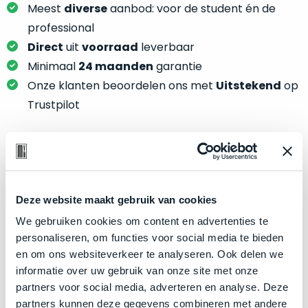
je
Meest
diverse
aanbod: voor de student én de
je
nou
slim,
professional
precies
zonder
Direct
uit
voorraad
leverbaar
nodig?
concessies
Minimaal
24 maanden
garantie
te
We
Onze klanten beoordelen ons met
Uitstekend
op
doen
hebben
Trustpilot
aan
inmiddels
kwaliteit.
zoveel
verschillende
Hier
klanten
Product specificaties
lees
voorzien
je
van
Deze website maakt gebruik van cookies
Model
MacBook Pro 16"
welke
een
We gebruiken cookies om content en advertenties te
conditiebeschrijvingen
Modeljaar
2019
MacBook
personaliseren, om functies voor social media te bieden
wij
Kleur
dat
Silver
en om ons websiteverkeer te analyseren. Ook delen we
bij
we
Processor
2.6GHz 6-core Intel Core i7
informatie over uw gebruik van onze site met onze
onze
weten
partners voor social media, adverteren en analyse. Deze
producten
Opslag
2TB SSD
voor
partners kunnen deze gegevens combineren met andere
gebruiken.