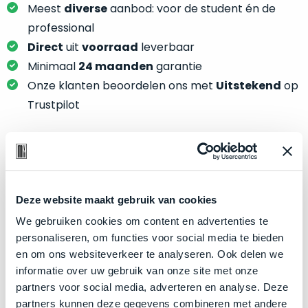
je
Meest
diverse
aanbod: voor de student én de
je
nou
slim,
professional
precies
zonder
Direct
uit
voorraad
leverbaar
nodig?
concessies
Minimaal
24 maanden
garantie
te
We
Onze klanten beoordelen ons met
Uitstekend
op
doen
hebben
Trustpilot
aan
inmiddels
kwaliteit.
zoveel
verschillende
Hier
klanten
Product specificaties
lees
voorzien
je
van
Deze website maakt gebruik van cookies
Model
MacBook Pro 16"
welke
een
We gebruiken cookies om content en advertenties te
conditiebeschrijvingen
Modeljaar
2019
MacBook
personaliseren, om functies voor social media te bieden
wij
Kleur
dat
Silver
en om ons websiteverkeer te analyseren. Ook delen we
bij
we
Processor
2.3GHz 8-core Intel Core i9
informatie over uw gebruik van onze site met onze
onze
weten
partners voor social media, adverteren en analyse. Deze
producten
Opslag
4TB SSD
voor
partners kunnen deze gegevens combineren met andere
gebruiken.