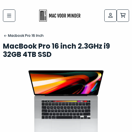
Bij
Labels:
macvoorminder.nl
kies
koop
Macbook Pro 16 Inch
de
je
MacBook Pro 16 inch 2.3GHz i9
altijd
Mac
32GB 4TB SSD
in
die
5-
bij
sterren
“
als
jou
nieuw
”
past
conditie
–
Het
gegarandeerd.
kan
Zowel
lastig
de
zijn
“
customer
om