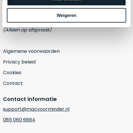
een
Eemmeerlaan 2-D
‘
customer
return’
.
Weigeren
1382 KA Weesp
Dit
Kort
model
uitgepakt
(Alleen op afspraak)
biedt
en
het
binnen
beste
de
Algemene voorwaarden
‘
all-
retourperiode
Privacy beleid
round’
teruggestuurd.
pakket
Dus
Cookies
binnen
niks
Contact
de
refurbished,
categorie.
niks
Contact informatie
Het
vervangen.
is
Simpelweg
support@macvoorminder.nl
een
weinig
085 060 6664
Mac
gebruikt.
die
Zowel