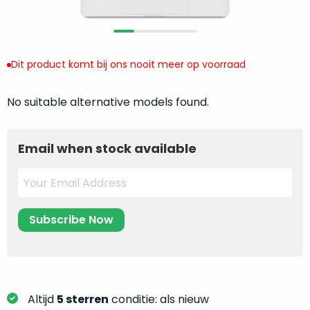
return
”
de
als
juiste
“ongebruikt,
MacBook
doos
te
Dit product komt bij ons nooit meer op voorraad
eenmalig
kiezen.
geopend
”
Zeker
No suitable alternative models found.
zijn
wanneer
varianten
je
van
eigenlijk
Email when stock available
onze
niet
“
als
precies
nieuw
”-
weet
selectie:
waar
volledige
je
nieuwstaat,
moet
scherpe
beginnen.
prijs.
Wat
Zo
heb
Altijd
5 sterren
conditie: als nieuw
bespaar