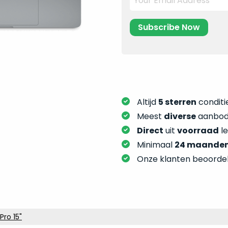
Altijd
5 sterren
conditie
Meest
diverse
aanbod:
Direct
uit
voorraad
l
Minimaal
24 maande
Onze klanten beoorde
ro 15"