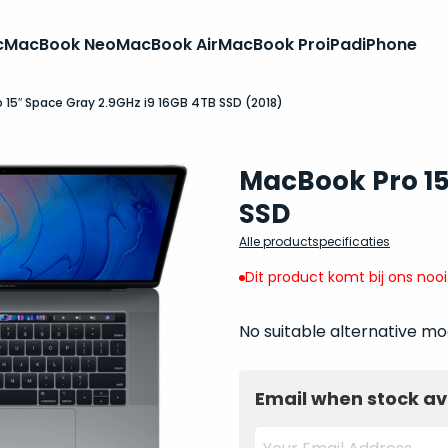
c
MacBook Neo
MacBook Air
MacBook Pro
iPad
iPhone
 15″ Space Gray 2.9GHz i9 16GB 4TB SSD (2018)
MacBook Pro 15 
SSD
Alle productspecificaties
Dit product komt bij ons noo
No suitable alternative mo
Email when stock av