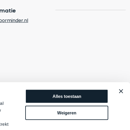
rmatie
orminder.nl
Alles toestaan
al
w
Weigeren
trekt