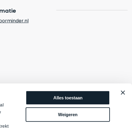
rmatie
orminder.nl
Alles toestaan
al
w
Weigeren
trekt