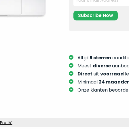
Altijd
5 sterren
conditie
Meest
diverse
aanbod:
Direct
uit
voorraad
l
Minimaal
24 maande
Onze klanten beoorde
ro 15"