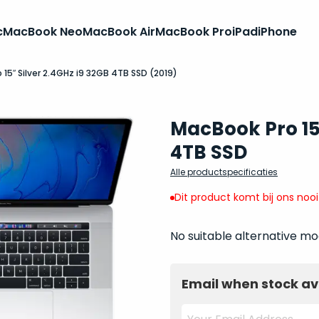
c
MacBook Neo
MacBook Air
MacBook Pro
iPad
iPhone
 15″ Silver 2.4GHz i9 32GB 4TB SSD (2019)
MacBook Pro 15
4TB SSD
Alle productspecificaties
Dit product komt bij ons noo
No suitable alternative mo
Email when stock av