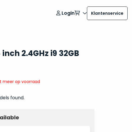
Login
Klantenservice
 inch 2.4GHz i9 32GB
it meer op voorraad
dels found.
ailable