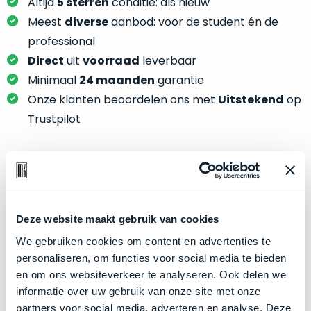
je
Altijd
5 sterren
conditie: als nieuw
je
nou
Meest
diverse
aanbod: voor de student én de
slim,
precies
professional
zonder
nodig?
Direct
uit
voorraad
leverbaar
concessies
te
Minimaal
24 maanden
garantie
We
doen
Onze klanten beoordelen ons met
Uitstekend
op
hebben
aan
inmiddels
Trustpilot
kwaliteit.
zoveel
verschillende
Hier
klanten
lees
voorzien
Product specificaties
je
van
welke
een
Model
MacBook Pro 14"
Deze website maakt gebruik van cookies
conditiebeschrijvingen
MacBook
Modeljaar
2021
We gebruiken cookies om content en advertenties te
wij
dat
personaliseren, om functies voor social media te bieden
bij
Kleur
Silver
we
en om ons websiteverkeer te analyseren. Ook delen we
onze
weten
Processor
M1 Max met 10‑core CPU
informatie over uw gebruik van onze site met onze
producten
voor
Opslag
2TB SSD
partners voor social media, adverteren en analyse. Deze
gebruiken.