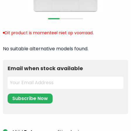
return
”
de
als
juiste
“ongebruikt,
MacBook
doos
te
eenmalig
Dit product is momenteel niet op voorraad.
kiezen.
geopend
”
Zeker
zijn
wanneer
No suitable alternative models found.
varianten
je
van
eigenlijk
onze
Email when stock available
niet
“
als
precies
nieuw
”-
weet
selectie:
waar
volledige
je
nieuwstaat,
moet
scherpe
beginnen.
prijs.
Wat
Zo
heb
bespaar