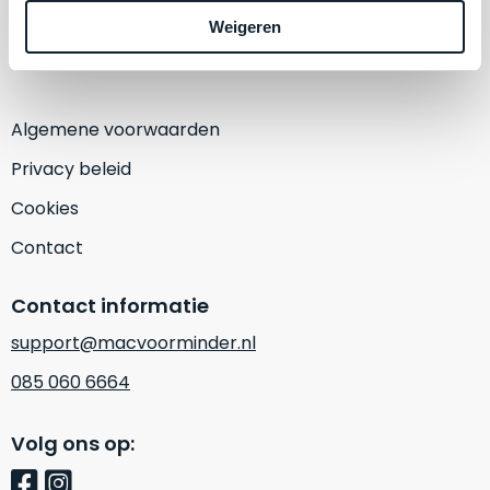
een
1382 KA Weesp
Weigeren
‘
customer
(Alleen op afspraak)
return’
.
Dit
Kort
model
uitgepakt
biedt
Algemene voorwaarden
en
het
binnen
Privacy beleid
beste
de
‘
all-
Cookies
retourperiode
round’
teruggestuurd.
Contact
pakket
Dus
binnen
niks
Contact informatie
de
refurbished,
categorie.
support@macvoorminder.nl
niks
Het
vervangen.
085 060 6664
is
Simpelweg
een
weinig
Volg ons op:
Mac
gebruikt.
die
Zowel