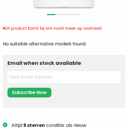
return
”
de
als
juiste
“ongebruikt,
MacBook
doos
te
Dit product komt bij ons nooit meer op voorraad
eenmalig
kiezen.
geopend
”
Zeker
zijn
No suitable alternative models found.
wanneer
varianten
je
van
eigenlijk
Email when stock available
onze
niet
“
als
precies
nieuw
”-
weet
selectie:
waar
volledige
je
nieuwstaat,
moet
scherpe
beginnen.
prijs.
Wat
Zo
heb
Altijd
5 sterren
conditie: als nieuw
bespaar