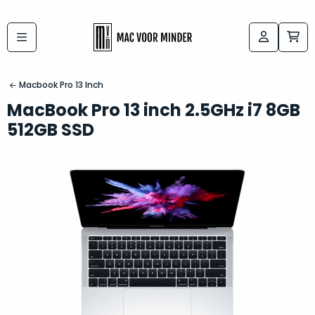
Bij
Labels:
macvoorminder.nl
kies
koop
Macbook Pro 13 Inch
de
je
MacBook Pro 13 inch 2.5GHz i7 8GB
altijd
Mac
512GB SSD
in
die
5-
bij
sterren
“
als
jou
nieuw
”
past
conditie
–
Het
gegarandeerd.
kan
Zowel
lastig
de
zijn
“
customer
om