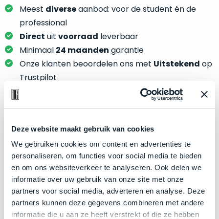
je
je
Meest
diverse
aanbod: voor de student én de
nou
slim,
professional
precies
zonder
nodig?
Direct
uit
voorraad
leverbaar
concessies
Minimaal
24 maanden
garantie
te
We
Onze klanten beoordelen ons met
Uitstekend
op
doen
hebben
Trustpilot
aan
inmiddels
kwaliteit.
zoveel
verschillende
Hier
klanten
Product specificaties
lees
voorzien
Deze website maakt gebruik van cookies
je
van
We gebruiken cookies om content en advertenties te
Model
MacBook Pro 13"
welke
een
personaliseren, om functies voor social media te bieden
conditiebeschrijvingen
Modeljaar
2017
MacBook
en om ons websiteverkeer te analyseren. Ook delen we
wij
dat
Kleur
Silver
informatie over uw gebruik van onze site met onze
bij
we
partners voor social media, adverteren en analyse. Deze
Processor
2.5GHz dual-core Intel Core i7
onze
weten
partners kunnen deze gegevens combineren met andere
producten
Opslag
512GB SSD
voor
informatie die u aan ze heeft verstrekt of die ze hebben
gebruiken.