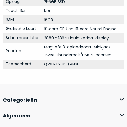
Opslag
256GB SSD
Mac
is
voor
Touch Bar
Nee
de
MacBook
minder.
Pro
RAM
16GB
16
Grafische kaart
10‑core GPU en 16‑core Neural Engine
inch
Schermresolutie
2880 x 1864 Liquid Retina-display
van
€1.649,00
.
MagSafe 3-oplaadpoort, Mini‑jack,
Poorten
Perfect
Twee Thunderbolt/USB 4-poorten
voor
Toetsenbord
QWERTY US (ANSI)
grafisch
Als
werk
nieuw
zoals
–
foto-
Ongebruikt,
én
doos
Categorieën
videobewerking.
éénmalig
IJzersterke
geopend.
prestaties
Algemeen
voor
Dit