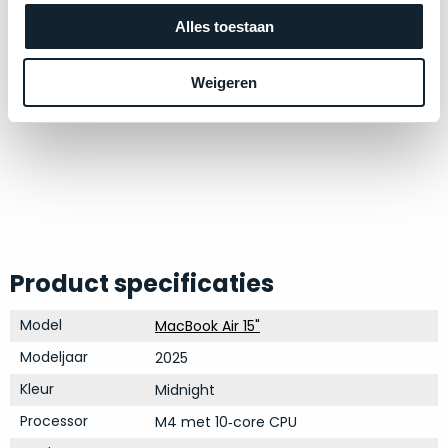
op
mist
Alles toestaan
perfecte
mee
staat.
in
Profiteer
gaan.
Weigeren
van
een
Ze
scherpe
zijn
prijs
–
voor
in
een
hun
product
categorie
dat
–
Product specificaties
praktisch
gewoon
nieuw
is.
een
Model
MacBook Air 15"
rocksolid
Minimaal
Modeljaar
2025
optie
.
24
Kleur
Midnight
Een
maanden
garantie
voorbeeld
Processor
M4 met 10‑core CPU
bij
hiervan