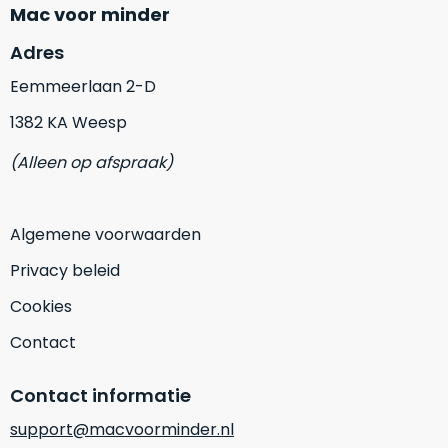
vrijwel
betreft
Mac voor minder
iedereen
.
een
Adres
Daarom
gloednieuwe,
is
ongebruikte
Eemmeerlaan 2-D
dit
MacBook.
1382 KA Weesp
‘onze
Wanneer
favoriet’.
er
(Alleen op afspraak)
een
Je
nieuw
kiest
model
Algemene voorwaarden
hierbij
wordt
voor
Privacy beleid
uitgebracht,
‘
value
blijft
Cookies
for
er
money
‘
Contact
vaak
of
ongebruikte
‘
prijs/kwaliteitverhouding
‘.
Contact informatie
voorraad
Het
van
support@macvoorminder.nl
is
het