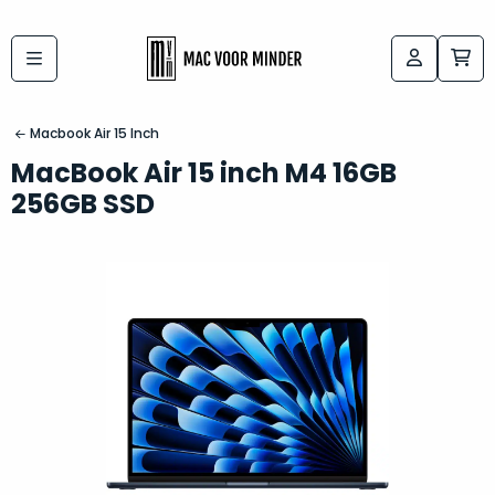
Bij
Labels:
macvoorminder.nl
kies
koop
Macbook Air 15 Inch
de
je
MacBook Air 15 inch M4 16GB
altijd
Mac
256GB SSD
in
die
5-
bij
sterren
“
als
jou
nieuw
”
past
conditie
–
Het
gegarandeerd.
kan
Zowel
lastig
de
zijn
“
customer
om