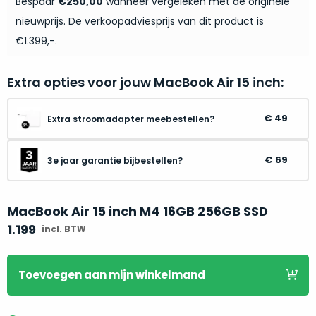
je
Bespaar
€250,00
wanneer vergeleken met de originele
je
nou
nieuwprijs. De verkoopadviesprijs van dit product is
slim,
precies
€1.399,-.
zonder
nodig?
concessies
te
Extra opties voor jouw MacBook Air 15 inch:
We
doen
hebben
aan
inmiddels
49
Extra stroomadapter meebestellen?
kwaliteit.
zoveel
verschillende
69
3e jaar garantie bijbestellen?
Hier
klanten
lees
voorzien
je
van
MacBook Air 15 inch M4 16GB 256GB SSD
welke
een
1.199
conditiebeschrijvingen
incl. BTW
MacBook
wij
dat
bij
we
Toevoegen
aan mijn winkelmand
onze
weten
producten
voor
gebruiken.