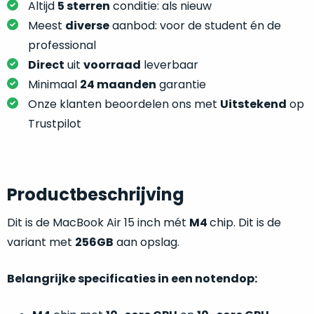
Altijd
5 sterren
conditie: als nieuw
welk
gebruiksdoel
Meest
diverse
aanbod: voor de student én de
een
professional
Mac
Direct
uit
voorraad
leverbaar
geschikt
Minimaal
24 maanden
garantie
is.
Onze klanten beoordelen ons met
Uitstekend
op
Trustpilot
Op
Als
basis
nieuw
van
–
echte
klantervaringen
tref
nauwelijks
Productbeschrijving
je
gebruikt,
hier
maximaal
Dit is de MacBook Air 15 inch mét
M4
chip. Dit is de
onze
voordeel.
variant met
256GB
aan opslag.
labels.
Dit
Onze
Belangrijke specificaties in een notendop:
product
favoriet
is