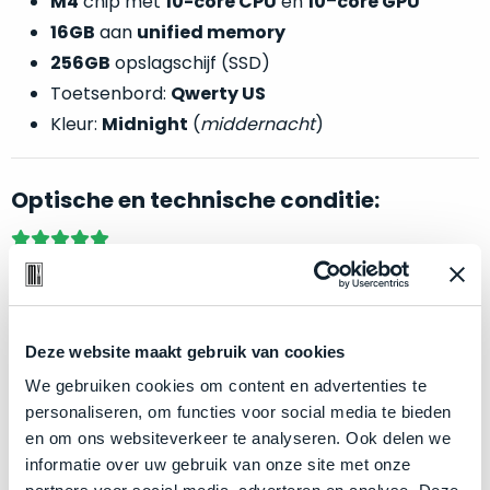
M4
chip met
10-core CPU
en
10
–
core GPU
een
‘
customer
16GB
aan
unified memory
return’
.
256GB
opslagschijf (SSD)
Dit
Kort
Toetsenbord:
Qwerty US
model
uitgepakt
Kleur:
Midnight
(
middernacht
)
biedt
en
het
binnen
beste
de
Optische en technische conditie:
‘
all-
retourperiode
round’
teruggestuurd.
pakket
Dus
Als nieuw – nauwelijks gebruikt, maximaal
binnen
niks
voordeel.
de
refurbished,
categorie.
niks
Deze website maakt gebruik van cookies
Dit apparaat is een ‘
customer return’
. Deze is nieuw
Het
vervangen.
We gebruiken cookies om content en advertenties te
is
verkocht en binnen de retourperiode geretourneerd.
Simpelweg
personaliseren, om functies voor social media te bieden
een
Dat is het merendeel van ons aanbod. Dus niks
weinig
en om ons websiteverkeer te analyseren. Ook delen we
Mac
gebruikt.
refurbished, niks vervangen. Simpelweg weinig
informatie over uw gebruik van onze site met onze
die
Zowel
gebruikt. Zowel optisch als technisch niet van nieuw te