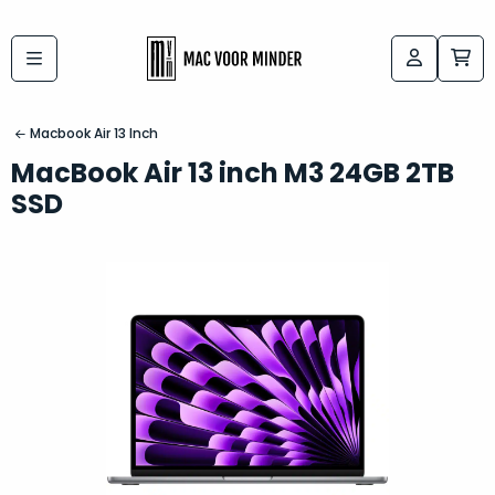
Bij
Labels:
macvoorminder.nl
kies
koop
Macbook Air 13 Inch
de
je
MacBook Air 13 inch M3 24GB 2TB
altijd
Mac
SSD
in
die
5-
bij
sterren
“
als
jou
nieuw
”
past
conditie
–
Het
gegarandeerd.
kan
Zowel
lastig
de
zijn
“
customer
om