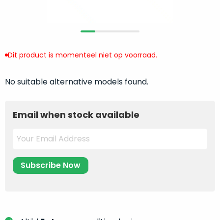
return
”
de
als
juiste
“ongebruikt,
MacBook
doos
te
eenmalig
Dit product is momenteel niet op voorraad.
kiezen.
geopend
”
Zeker
zijn
wanneer
No suitable alternative models found.
varianten
je
van
eigenlijk
onze
Email when stock available
niet
“
als
precies
nieuw
”-
weet
selectie:
waar
volledige
je
nieuwstaat,
moet
scherpe
beginnen.
prijs.
Wat
Zo
heb
bespaar