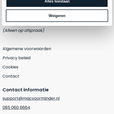
een
Alles toestaan
Adres
‘
customer
Eemmeerlaan 2-D
return’
.
Weigeren
Dit
Kort
1382 KA Weesp
model
uitgepakt
biedt
(Alleen op afspraak)
en
het
binnen
beste
de
‘
all-
Algemene voorwaarden
retourperiode
round’
teruggestuurd.
Privacy beleid
pakket
Dus
binnen
Cookies
niks
de
refurbished,
Contact
categorie.
niks
Het
vervangen.
Contact informatie
is
Simpelweg
een
support@macvoorminder.nl
weinig
Mac
gebruikt.
085 060 6664
die
Zowel