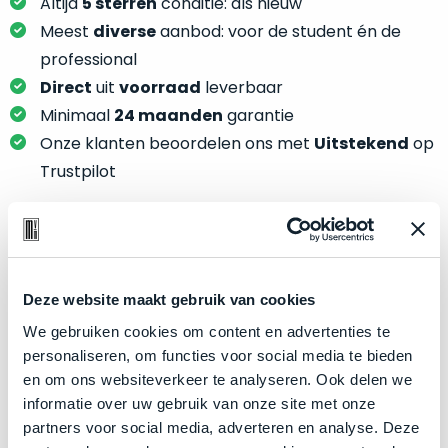
je
Altijd
5 sterren
conditie: als nieuw
je
nou
Meest
diverse
aanbod: voor de student én de
slim,
precies
professional
zonder
nodig?
Direct
uit
voorraad
leverbaar
concessies
te
Minimaal
24 maanden
garantie
We
doen
Onze klanten beoordelen ons met
Uitstekend
op
hebben
aan
inmiddels
Trustpilot
kwaliteit.
zoveel
verschillende
Hier
klanten
lees
voorzien
Product specificaties
je
van
Deze website maakt gebruik van cookies
welke
een
Model
MacBook Air 13"
conditiebeschrijvingen
We gebruiken cookies om content en advertenties te
MacBook
Modeljaar
2024
wij
personaliseren, om functies voor social media te bieden
dat
bij
Kleur
Space Gray
en om ons websiteverkeer te analyseren. Ook delen we
we
onze
informatie over uw gebruik van onze site met onze
weten
Processor
M3 met 8‑core CPU
producten
partners voor social media, adverteren en analyse. Deze
voor
Opslag
2TB SSD
gebruiken.