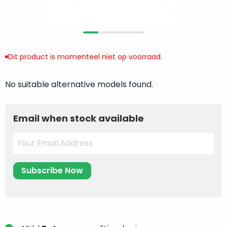
return
”
de
als
juiste
“ongebruikt,
MacBook
doos
te
eenmalig
Dit product is momenteel niet op voorraad.
kiezen.
geopend
”
Zeker
zijn
wanneer
No suitable alternative models found.
varianten
je
van
eigenlijk
onze
Email when stock available
niet
“
als
precies
nieuw
”-
weet
selectie:
waar
volledige
je
nieuwstaat,
moet
scherpe
beginnen.
prijs.
Wat
Zo
heb
bespaar