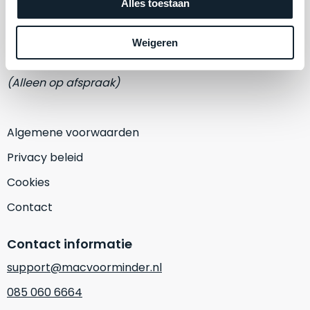
een
Alles toestaan
Adres
‘
customer
Eemmeerlaan 2-D
return’
.
Weigeren
Dit
Kort
1382 KA Weesp
model
uitgepakt
biedt
(Alleen op afspraak)
en
het
binnen
beste
de
‘
all-
Algemene voorwaarden
retourperiode
round’
teruggestuurd.
Privacy beleid
pakket
Dus
binnen
Cookies
niks
de
refurbished,
Contact
categorie.
niks
Het
vervangen.
Contact informatie
is
Simpelweg
een
support@macvoorminder.nl
weinig
Mac
gebruikt.
085 060 6664
die
Zowel