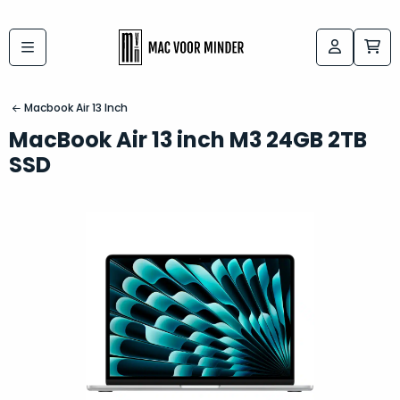
Bij
Labels:
macvoorminder.nl
kies
koop
Macbook Air 13 Inch
de
je
MacBook Air 13 inch M3 24GB 2TB
altijd
Mac
SSD
in
die
5-
bij
sterren
“
als
jou
nieuw
”
past
conditie
–
Het
gegarandeerd.
kan
Zowel
lastig
de
zijn
“
customer
om