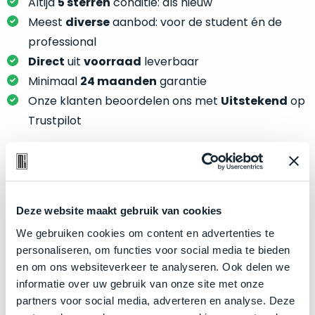
je
Altijd
5 sterren
conditie: als nieuw
je
nou
Meest
diverse
aanbod: voor de student én de
slim,
precies
professional
zonder
nodig?
Direct
uit
voorraad
leverbaar
concessies
te
Minimaal
24 maanden
garantie
We
doen
Onze klanten beoordelen ons met
Uitstekend
op
hebben
aan
inmiddels
Trustpilot
kwaliteit.
zoveel
verschillende
Hier
klanten
lees
voorzien
Product specificaties
je
van
Deze website maakt gebruik van cookies
welke
een
Model
MacBook Air 13"
conditiebeschrijvingen
We gebruiken cookies om content en advertenties te
MacBook
Modeljaar
2024
wij
personaliseren, om functies voor social media te bieden
dat
bij
Kleur
Silver
en om ons websiteverkeer te analyseren. Ook delen we
we
onze
informatie over uw gebruik van onze site met onze
weten
Processor
M3 met 8‑core CPU
producten
partners voor social media, adverteren en analyse. Deze
voor
Opslag
2TB SSD
gebruiken.