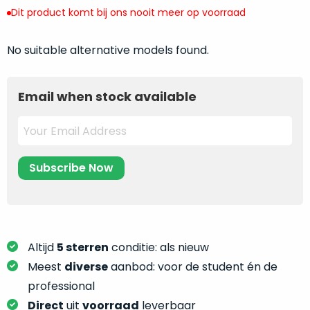
return
”
de
Dit product komt bij ons nooit meer op voorraad
als
juiste
“ongebruikt,
MacBook
No suitable alternative models found.
doos
te
eenmalig
kiezen.
geopend
”
Zeker
Email when stock available
zijn
wanneer
varianten
je
van
eigenlijk
onze
niet
“
als
precies
nieuw
”-
weet
selectie:
waar
volledige
je
nieuwstaat,
moet
Altijd
5 sterren
conditie: als nieuw
scherpe
beginnen.
Meest
diverse
aanbod: voor de student én de
prijs.
Wat
professional
Zo
heb
bespaar
Direct
uit
voorraad
leverbaar