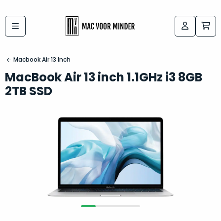
Bij
Labels:
macvoorminder.nl
kies
koop
Macbook Air 13 Inch
de
je
MacBook Air 13 inch 1.1GHz i3 8GB
altijd
Mac
2TB SSD
in
die
5-
bij
sterren
“
als
jou
nieuw
”
past
conditie
–
Het
gegarandeerd.
kan
Zowel
lastig
de
zijn
“
customer
om