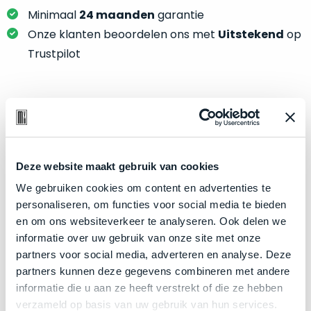
je
je
Minimaal
24 maanden
garantie
nou
slim,
precies
Onze klanten beoordelen ons met
Uitstekend
op
zonder
nodig?
Trustpilot
concessies
te
We
doen
hebben
aan
inmiddels
Product specificaties
kwaliteit.
zoveel
verschillende
Model
MacBook Air 13"
Hier
klanten
Deze website maakt gebruik van cookies
Modeljaar
2020
lees
voorzien
We gebruiken cookies om content en advertenties te
je
Kleur
Silver
van
personaliseren, om functies voor social media te bieden
welke
een
Processor
1.1GHz dual-core Intel Core i3
en om ons websiteverkeer te analyseren. Ook delen we
conditiebeschrijvingen
MacBook
informatie over uw gebruik van onze site met onze
Opslag
2TB SSD
wij
dat
partners voor social media, adverteren en analyse. Deze
bij
Touch Bar
Nee
we
partners kunnen deze gegevens combineren met andere
onze
weten
RAM
8GB
informatie die u aan ze heeft verstrekt of die ze hebben
producten
voor
verzameld op basis van uw gebruik van hun services.
Grafische kaart
Intel Iris Plus Graphics
gebruiken.