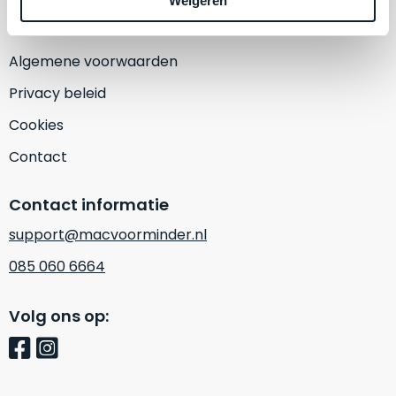
Weigeren
een
‘
customer
return’
.
Dit
Algemene voorwaarden
Kort
model
uitgepakt
Privacy beleid
biedt
en
het
Cookies
binnen
beste
de
Contact
‘
all-
retourperiode
round’
teruggestuurd.
Contact informatie
pakket
Dus
binnen
support@macvoorminder.nl
niks
de
refurbished,
085 060 6664
categorie.
niks
Het
vervangen.
Volg ons op:
is
Simpelweg
een
weinig
Mac
gebruikt.
die
Zowel