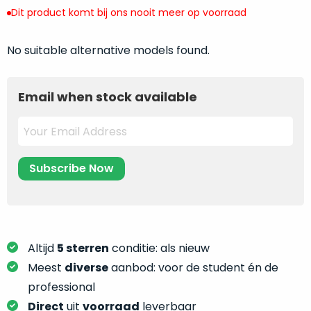
return
”
de
Dit product komt bij ons nooit meer op voorraad
als
juiste
“ongebruikt,
MacBook
No suitable alternative models found.
doos
te
eenmalig
kiezen.
geopend
”
Zeker
Email when stock available
zijn
wanneer
varianten
je
van
eigenlijk
onze
niet
“
als
precies
nieuw
”-
weet
selectie:
waar
volledige
je
nieuwstaat,
moet
Altijd
5 sterren
conditie: als nieuw
scherpe
beginnen.
Meest
diverse
aanbod: voor de student én de
prijs.
Wat
professional
Zo
heb
bespaar
Direct
uit
voorraad
leverbaar