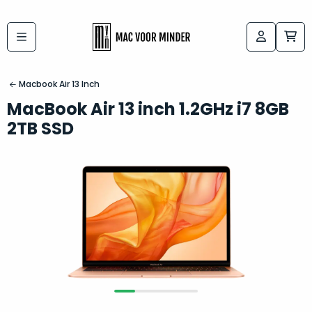
Bij
Labels:
macvoorminder.nl
kies
koop
Macbook Air 13 Inch
de
je
MacBook Air 13 inch 1.2GHz i7 8GB
altijd
Mac
2TB SSD
in
die
5-
bij
sterren
“
als
jou
nieuw
”
past
conditie
–
Het
gegarandeerd.
kan
Zowel
lastig
de
zijn
“
customer
om