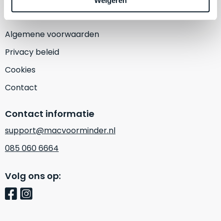
Weigeren
een
‘
customer
return’
.
Dit
Algemene voorwaarden
Kort
model
uitgepakt
Privacy beleid
biedt
en
het
Cookies
binnen
beste
de
Contact
‘
all-
retourperiode
round’
teruggestuurd.
Contact informatie
pakket
Dus
binnen
support@macvoorminder.nl
niks
de
refurbished,
085 060 6664
categorie.
niks
Het
vervangen.
Volg ons op:
is
Simpelweg
een
weinig
Mac
gebruikt.
die
Zowel