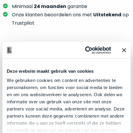
je
je
Minimaal
24 maanden
garantie
nou
slim,
precies
Onze klanten beoordelen ons met
Uitstekend
op
zonder
nodig?
Trustpilot
concessies
te
We
doen
hebben
aan
inmiddels
Product specificaties
kwaliteit.
zoveel
verschillende
Model
MacBook Air 13"
Hier
klanten
Deze website maakt gebruik van cookies
Modeljaar
2020
lees
voorzien
We gebruiken cookies om content en advertenties te
je
Kleur
Gold
van
personaliseren, om functies voor social media te bieden
welke
een
Processor
1.2GHz dual-core Intel Core i7
en om ons websiteverkeer te analyseren. Ook delen we
conditiebeschrijvingen
MacBook
informatie over uw gebruik van onze site met onze
Opslag
2TB SSD
wij
dat
partners voor social media, adverteren en analyse. Deze
bij
Touch Bar
Nee
we
partners kunnen deze gegevens combineren met andere
onze
weten
RAM
8GB
informatie die u aan ze heeft verstrekt of die ze hebben
producten
voor
verzameld op basis van uw gebruik van hun services.
Grafische kaart
Intel Iris Plus Graphics
gebruiken.