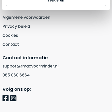
Weigeren
een
‘
customer
return’
.
Dit
Algemene voorwaarden
Kort
model
uitgepakt
Privacy beleid
biedt
en
het
Cookies
binnen
beste
de
Contact
‘
all-
retourperiode
round’
teruggestuurd.
Contact informatie
pakket
Dus
binnen
support@macvoorminder.nl
niks
de
refurbished,
085 060 6664
categorie.
niks
Het
vervangen.
Volg ons op:
is
Simpelweg
een
weinig
Mac
gebruikt.
die
Zowel