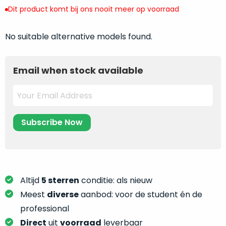
return
”
de
Dit product komt bij ons nooit meer op voorraad
als
juiste
“ongebruikt,
MacBook
No suitable alternative models found.
doos
te
eenmalig
kiezen.
geopend
”
Zeker
Email when stock available
zijn
wanneer
varianten
je
van
eigenlijk
onze
niet
“
als
precies
nieuw
”-
weet
selectie:
waar
volledige
je
nieuwstaat,
moet
Altijd
5 sterren
conditie: als nieuw
scherpe
beginnen.
Meest
diverse
aanbod: voor de student én de
prijs.
Wat
professional
Zo
heb
bespaar
Direct
uit
voorraad
leverbaar