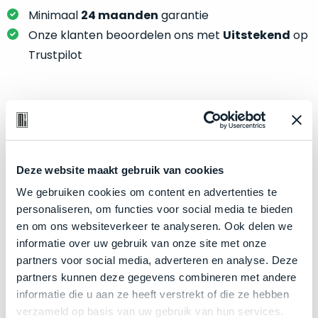
je
je
Minimaal
24 maanden
garantie
nou
slim,
precies
Onze klanten beoordelen ons met
Uitstekend
op
zonder
nodig?
Trustpilot
concessies
te
We
doen
hebben
aan
inmiddels
Product specificaties
kwaliteit.
zoveel
verschillende
Model
MacBook Air 13"
Hier
klanten
Deze website maakt gebruik van cookies
Modeljaar
2020
lees
voorzien
We gebruiken cookies om content en advertenties te
je
Kleur
Gold
van
personaliseren, om functies voor social media te bieden
welke
een
Processor
1.2GHz dual-core Intel Core i7
en om ons websiteverkeer te analyseren. Ook delen we
conditiebeschrijvingen
MacBook
informatie over uw gebruik van onze site met onze
Opslag
2TB SSD
wij
dat
partners voor social media, adverteren en analyse. Deze
bij
Touch Bar
Nee
we
partners kunnen deze gegevens combineren met andere
onze
weten
RAM
16GB
informatie die u aan ze heeft verstrekt of die ze hebben
producten
voor
verzameld op basis van uw gebruik van hun services.
Grafische kaart
Intel Iris Plus Graphics
gebruiken.