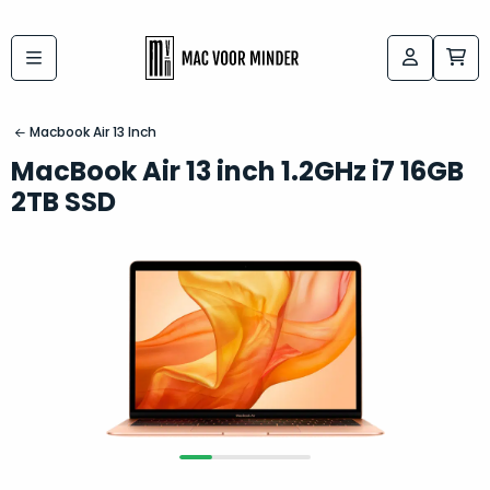
Bij
Labels:
macvoorminder.nl
kies
koop
Macbook Air 13 Inch
de
je
MacBook Air 13 inch 1.2GHz i7 16GB
altijd
Mac
2TB SSD
in
die
5-
bij
sterren
“
als
jou
nieuw
”
past
conditie
–
Het
gegarandeerd.
kan
Zowel
lastig
de
zijn
“
customer
om