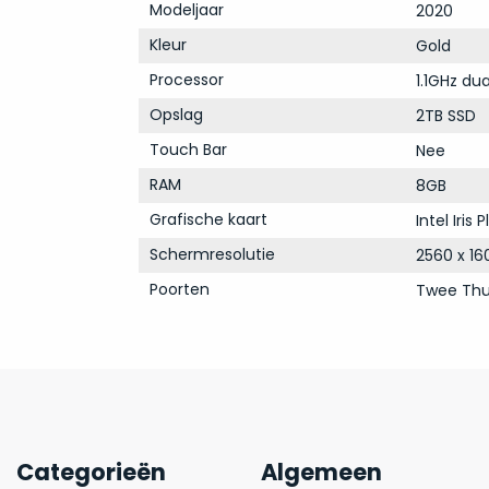
Modeljaar
2020
Kleur
Gold
Processor
1.1GHz dua
Opslag
2TB SSD
Touch Bar
Nee
RAM
8GB
Grafische kaart
Intel Iris
Schermresolutie
2560 x 16
Poorten
Twee Thu
Categorieën
Algemeen