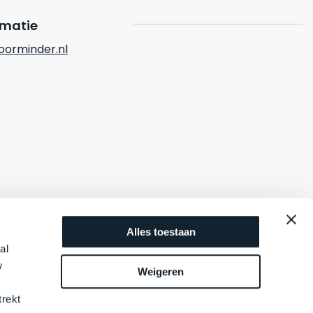
rmatie
orminder.nl
Alles toestaan
al
w
Weigeren
trekt