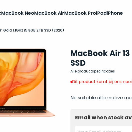
c
MacBook Neo
MacBook Air
MacBook Pro
iPad
iPhone
3″ Gold 1.1GHz i5 8GB 2TB SSD (2020)
MacBook Air 13 
SSD
Alle productspecificaties
Dit product komt bij ons noo
No suitable alternative mo
Email when stock av