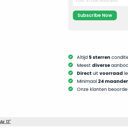
Altijd
5 sterren
conditie
Meest
diverse
aanbod:
Direct
uit
voorraad
l
Minimaal
24 maande
Onze klanten beoorde
ir 13"