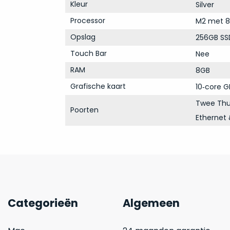
Kleur
Silver
Processor
M2 met 8
Opslag
256GB SS
Touch Bar
Nee
RAM
8GB
Grafische kaart
10‑core G
Twee Thu
Poorten
Ethernet 
Categorieën
Algemeen