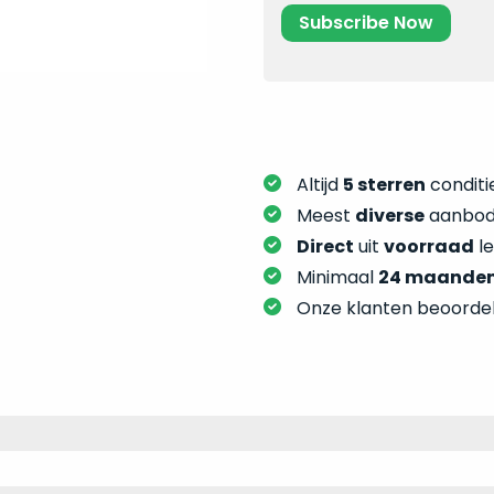
Altijd
5 sterren
conditie
Meest
diverse
aanbod:
Direct
uit
voorraad
l
Minimaal
24 maande
Onze klanten beoorde