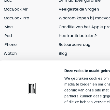
Mac
24 maanden garantie
MacBook Air
Veelgestelde vragen
MacBook Pro
Waarom kopen bij macvoo
iMac
Conditie van het Apple pr
iPad
Hoe kan ik betalen?
iPhone
Retouraanvraag
Watch
Blog
Inruilen
Contact
Deze website maakt gebru
We gebruiken cookies om c
media te bieden en om ons
gebruik van onze site met
partners kunnen deze gege
of die ze hebben verzamel
© 2026 Mac voor minder. All rights reserved