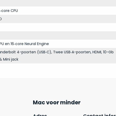
‑core CPU
D
PU en 16‑core Neural Engine
nderbolt 4-poorten (USB‑C), Twee USB‑A-poorten, HDMI, 10-Gb
& Mini jack
Mac voor minder
Adres
Contact info