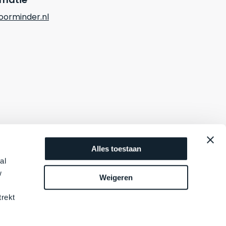
orminder.nl
Alles toestaan
al
w
Weigeren
trekt