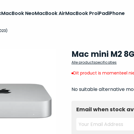
c
MacBook Neo
MacBook Air
MacBook Pro
iPad
iPhone
023)
Mac mini M2 8
Alle productspecificaties
Dit product is momenteel nie
No suitable alternative mo
Email when stock av