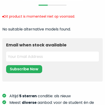
return
”
de
als
juiste
“ongebruikt,
MacBook
Dit product is momenteel niet op voorraad.
doos
te
eenmalig
kiezen.
No suitable alternative models found.
geopend
”
Zeker
zijn
wanneer
varianten
je
Email when stock available
van
eigenlijk
onze
niet
“
als
precies
nieuw
”-
weet
selectie:
waar
volledige
je
nieuwstaat,
moet
scherpe
beginnen.
prijs.
Wat
Altijd
5 sterren
conditie: als nieuw
Zo
heb
Meest
diverse
aanbod: voor de student én de
bespaar