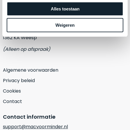
een
Mac voor minder
‘
customer
Alles toestaan
return’
.
Adres
Dit
Kort
Weigeren
model
Eemmeerlaan 2-D
uitgepakt
biedt
en
1382 KA Weesp
het
binnen
beste
(Alleen op afspraak)
de
‘
all-
retourperiode
round’
teruggestuurd.
pakket
Algemene voorwaarden
Dus
binnen
niks
Privacy beleid
de
refurbished,
categorie.
Cookies
niks
Het
vervangen.
Contact
is
Simpelweg
een
weinig
Contact informatie
Mac
gebruikt.
die
Zowel
support@macvoorminder.nl