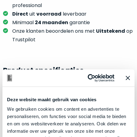
je
je
professional
nou
slim,
Direct
uit
voorraad
leverbaar
precies
zonder
nodig?
Minimaal
24 maanden
garantie
concessies
Onze klanten beoordelen ons met
Uitstekend
op
te
We
Trustpilot
doen
hebben
aan
inmiddels
kwaliteit.
zoveel
verschillende
Product specificaties
Hier
klanten
lees
voorzien
Model
iMac 24"
je
van
welke
Modeljaar
2021
een
conditiebeschrijvingen
Deze website maakt gebruik van cookies
MacBook
Kleur
Yellow
wij
We gebruiken cookies om content en advertenties te
dat
Processor
M1 met 8‑core CPU
bij
personaliseren, om functies voor social media te bieden
we
onze
Opslag
1TB SSD
en om ons websiteverkeer te analyseren. Ook delen we
weten
producten
informatie over uw gebruik van onze site met onze
voor
Touch Bar
Nee
gebruiken.