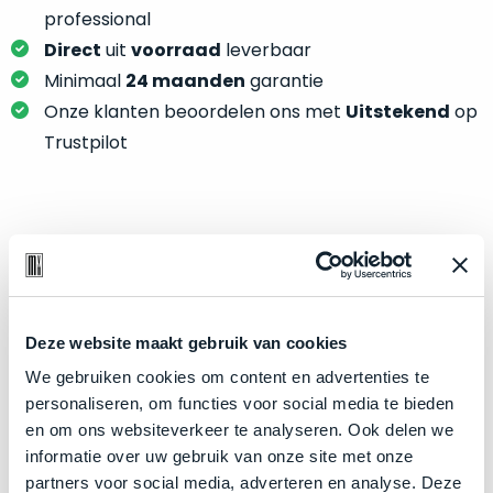
je
je
professional
nou
slim,
Direct
uit
voorraad
leverbaar
precies
zonder
nodig?
Minimaal
24 maanden
garantie
concessies
Onze klanten beoordelen ons met
Uitstekend
op
te
We
Trustpilot
doen
hebben
aan
inmiddels
kwaliteit.
zoveel
verschillende
Product specificaties
Hier
klanten
lees
voorzien
Model
iMac 24"
je
van
welke
Modeljaar
2021
een
Deze website maakt gebruik van cookies
conditiebeschrijvingen
MacBook
Kleur
Silver
We gebruiken cookies om content en advertenties te
wij
dat
personaliseren, om functies voor social media te bieden
Processor
M1 met 8‑core CPU
bij
we
en om ons websiteverkeer te analyseren. Ook delen we
onze
Opslag
256GB SSD
weten
informatie over uw gebruik van onze site met onze
producten
voor
Touch Bar
Nee
partners voor social media, adverteren en analyse. Deze
gebruiken.