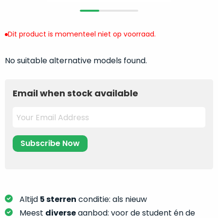
return
”
de
als
juiste
“ongebruikt,
MacBook
Dit product is momenteel niet op voorraad.
doos
te
eenmalig
kiezen.
No suitable alternative models found.
geopend
”
Zeker
zijn
wanneer
varianten
je
Email when stock available
van
eigenlijk
onze
niet
“
als
precies
nieuw
”-
weet
selectie:
waar
volledige
je
nieuwstaat,
moet
scherpe
beginnen.
prijs.
Wat
Altijd
5 sterren
conditie: als nieuw
Zo
heb
Meest
diverse
aanbod: voor de student én de
bespaar