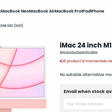
c
MacBook Neo
MacBook Air
MacBook Pro
iPad
iPhone
512GB SSD (2021)
iMac 24 inch M
Alle productspecificaties
Dit product is momenteel nie
No suitable alternative mo
Email when stock av