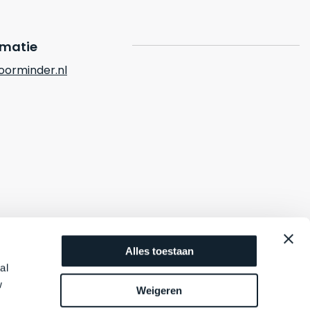
rmatie
orminder.nl
Alles toestaan
al
w
Weigeren