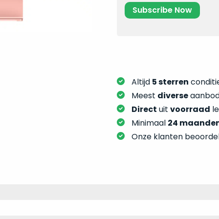
Altijd
5 sterren
conditie
Meest
diverse
aanbod:
Direct
uit
voorraad
l
Minimaal
24 maande
Onze klanten beoorde