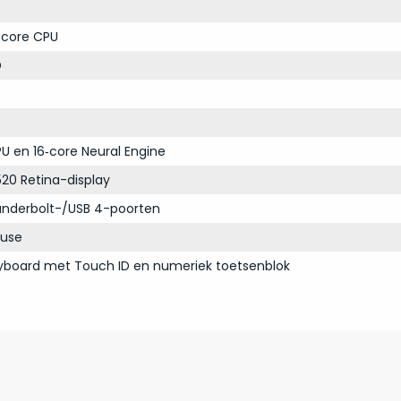
‑core CPU
D
U en 16‑core Neural Engine
20 Retina-display
nderbolt-/USB 4-poorten
use
yboard met Touch ID en numeriek toetsenblok