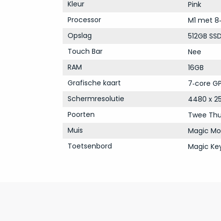
Kleur
Pink
Processor
M1 met 8
Opslag
512GB SS
Touch Bar
Nee
RAM
16GB
Grafische kaart
7‑core GP
Schermresolutie
4480 x 25
Poorten
Twee Thu
Muis
Magic Mo
Toetsenbord
Magic Ke