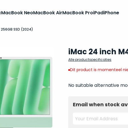
c
MacBook Neo
MacBook Air
MacBook Pro
iPad
iPhone
B 256GB SSD (2024)
iMac 24 inch M
Alle productspecificaties
Dit product is momenteel nie
No suitable alternative mo
Email when stock av