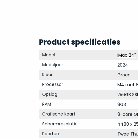
Product specificaties
Model
iMac 24"
Modeljaar
2024
Kleur
Groen
Processor
M4 met 8
Opslag
256GB SS
RAM
8GB
Grafische kaart
8-core GP
Schermresolutie
4480 x 25
Poorten
Twee Thu