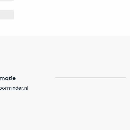
rmatie
orminder.nl