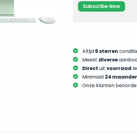
Altijd
5 sterren
conditie
Meest
diverse
aanbod:
Direct
uit
voorraad
l
Minimaal
24 maande
Onze klanten beoorde