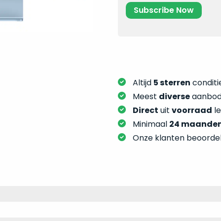
Altijd
5 sterren
conditie
Meest
diverse
aanbod:
Direct
uit
voorraad
l
Minimaal
24 maande
Onze klanten beoorde