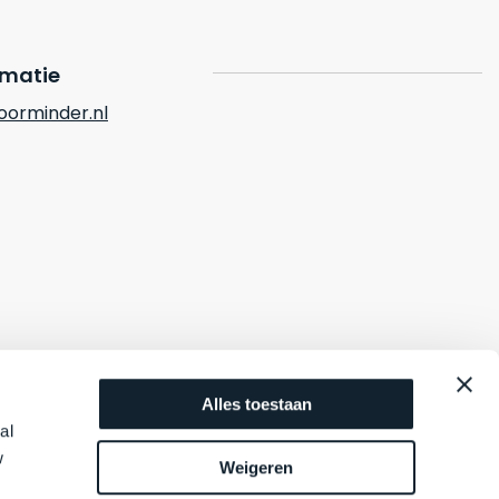
rmatie
orminder.nl
Alles toestaan
al
w
Weigeren