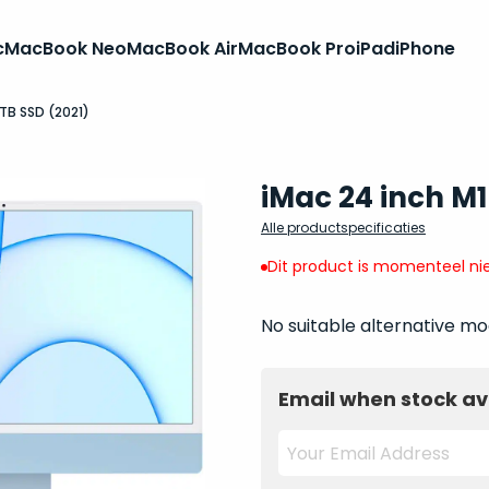
c
MacBook Neo
MacBook Air
MacBook Pro
iPad
iPhone
2TB SSD (2021)
iMac 24 inch M1
Alle productspecificaties
Dit product is momenteel nie
No suitable alternative mo
Email when stock av