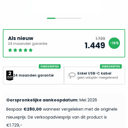
return
”
de
als
juiste
“ongebruikt,
MacBook
doos
te
eenmalig
kiezen.
geopend
”
Als nieuw
1.729
Zeker
zijn
1.449
-16%
24 maanden garantie
Oorspron
Huidige
wanneer
prijs
prijs
varianten
je
was:
is:
van
eigenlijk
1.729.
1.449.
onze
niet
INBEGREPEN
INBEGREPEN
“
als
precies
Enkel USB-C kabel
24 maanden garantie
nieuw
”-
geen adapter meegeleverd
weet
selectie:
waar
volledige
je
nieuwstaat,
Oorspronkelijke aankoopdatum:
Mei 2026
moet
scherpe
beginnen.
Bespaar
€280,00
wanneer vergeleken met de originele
prijs.
Wat
nieuwprijs. De verkoopadviesprijs van dit product is
Zo
heb
€1.729,-
bespaar