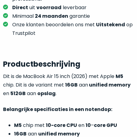
welk
Direct
uit
voorraad
leverbaar
gebruiksdoel
Minimaal
24 maanden
garantie
een
Onze klanten beoordelen ons met
Uitstekend
op
Mac
geschikt
Trustpilot
is.
Op
Als
basis
Productbeschrijving
nieuw
van
–
Dit is de
MacBook Air 15 inch (2026) met Apple
M5
echte
klantervaringen
tref
nauwelijks
je
chip. Dit is de variant met
16GB
aan
unified memory
gebruikt,
hier
en
512GB
aan
opslag
.
maximaal
onze
voordeel.
labels.
Belangrijke specificaties in een notendop:
Dit
Onze
product
M5
chip met
10-core CPU
en
10
–
core GPU
favoriet
is
16GB
aan
unified memory