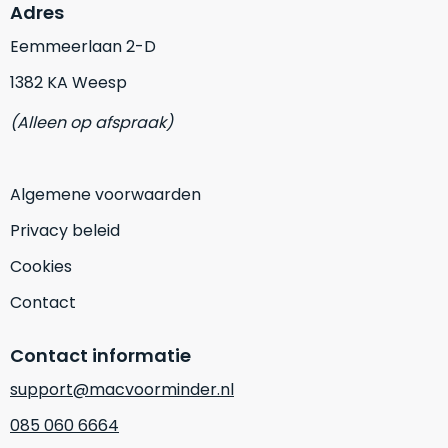
vrijwel
Adres
betreft
iedereen
.
een
Eemmeerlaan 2-D
Daarom
gloednieuwe,
is
1382 KA Weesp
ongebruikte
dit
MacBook.
(Alleen op afspraak)
‘onze
Wanneer
favoriet’.
er
een
Algemene voorwaarden
Je
nieuw
kiest
model
Privacy beleid
hierbij
wordt
Cookies
voor
uitgebracht,
‘
value
blijft
Contact
for
er
money
‘
vaak
Contact informatie
of
ongebruikte
support@macvoorminder.nl
‘
prijs/kwaliteitverhouding
‘.
voorraad
Het
van
085 060 6664
is
het