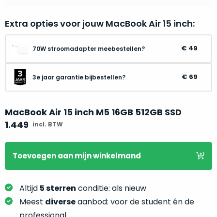
je
je
nou
slim,
Extra opties voor jouw MacBook Air 15 inch:
precies
zonder
nodig?
concessies
49
70W stroomadapter meebestellen?
te
We
doen
hebben
aan
69
3e jaar garantie bijbestellen?
inmiddels
kwaliteit.
zoveel
verschillende
MacBook Air 15 inch M5 16GB 512GB SSD
Hier
klanten
lees
1.449
incl. BTW
voorzien
je
van
welke
een
Toevoegen
aan mijn winkelmand
conditiebeschrijvingen
MacBook
wij
dat
bij
we
Altijd
5 sterren
conditie: als nieuw
onze
weten
Meest
diverse
aanbod: voor de student én de
producten
voor
professional
gebruiken.