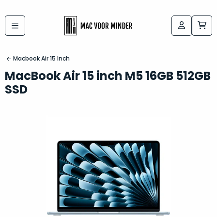
Bij
Labels:
macvoorminder.nl
kies
koop
Macbook Air 15 Inch
de
je
MacBook Air 15 inch M5 16GB 512GB
altijd
Mac
SSD
in
die
5-
bij
sterren
“
als
jou
nieuw
”
past
conditie
–
Het
gegarandeerd.
kan
Zowel
lastig
de
zijn
“
customer
om