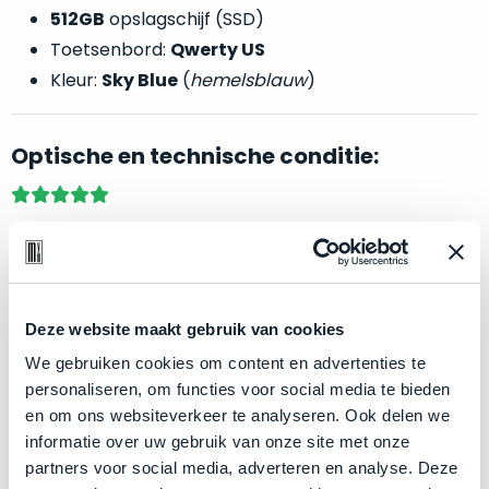
een
512GB
opslagschijf (SSD)
‘
customer
Toetsenbord:
Qwerty US
return’
.
Dit
Kleur:
Sky Blue
(
hemelsblauw
)
Kort
model
uitgepakt
biedt
en
Optische en technische conditie:
het
binnen
beste
de
‘
all-
retourperiode
Als nieuw – nauwelijks gebruikt, maximaal
round’
teruggestuurd.
pakket
voordeel.
Dus
binnen
niks
de
Dit apparaat is een ‘
customer return’
. Deze is nieuw
refurbished,
Deze website maakt gebruik van cookies
categorie.
niks
verkocht en binnen de retourperiode geretourneerd.
Het
We gebruiken cookies om content en advertenties te
vervangen.
Dat is het merendeel van ons aanbod. Dus niks
is
personaliseren, om functies voor social media te bieden
Simpelweg
refurbished, niks vervangen. Simpelweg weinig
een
en om ons websiteverkeer te analyseren. Ook delen we
weinig
gebruikt. Zowel optisch als technisch niet van nieuw te
Mac
informatie over uw gebruik van onze site met onze
gebruikt.
die
partners voor social media, adverteren en analyse. Deze
onderscheiden.
Zowel