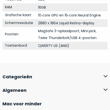
Mac
is
RAM
16GB
voor
de
MacBook
minder.
Grafische kaart
10‑core GPU en 16‑core Neural Engine
Pro
16
Schermresolutie
2880 x 1864 Liquid Retina-display
inch
MagSafe 3-oplaadpoort, Mini‑jack,
Poorten
van
Twee Thunderbolt/USB 4-poorten
€1.649,00
.
Toetsenbord
QWERTY US (ANSI)
Perfect
voor
grafisch
Als
werk
nieuw
zoals
–
foto-
Categorieën
Ongebruikt,
én
doos
videobewerking.
éénmalig
Algemeen
IJzersterke
geopend.
prestaties
Mac voor minder
voor
Dit