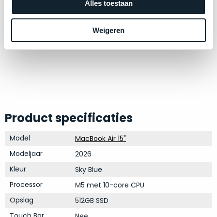
op
Alles toestaan
mist
perfecte
mee
staat.
in
Weigeren
Profiteer
gaan.
van
een
Ze
scherpe
zijn
prijs
–
voor
in
een
hun
product
Product specificaties
categorie
dat
–
praktisch
Model
MacBook Air 15"
gewoon
nieuw
Modeljaar
2026
is.
een
rocksolid
Kleur
Sky Blue
Minimaal
optie
.
24
Processor
M5 met 10-core CPU
Een
maanden
Opslag
512GB SSD
garantie
voorbeeld
bij
hiervan
Touch Bar
Nee