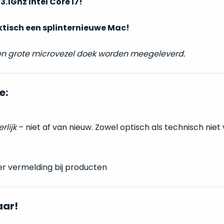
:
3.1Ghz Intel Core i7!
ktisch een splinternieuwe Mac!
 en grote microvezel doek worden meegeleverd.
e:
erlijk
– niet af van nieuw. Zowel optisch als technisch niet
er vermelding bij producten
aar!