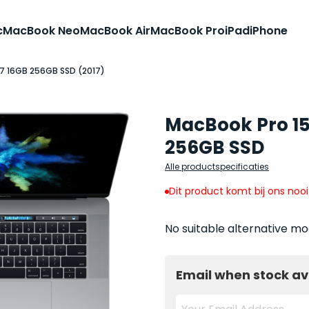
c
MacBook Neo
MacBook Air
MacBook Pro
iPad
iPhone
i7 16GB 256GB SSD (2017)
MacBook Pro 15 
256GB SSD
Alle productspecificaties
Dit product komt bij ons noo
No suitable alternative mo
Email when stock av