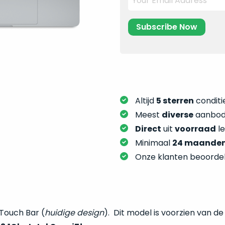
Altijd
5 sterren
conditie
Meest
diverse
aanbod:
Direct
uit
voorraad
l
Minimaal
24 maande
Onze klanten beoorde
 Touch Bar (
huidige design
). Dit model is voorzien van de