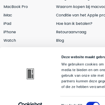
MacBook Pro
Waarom kopen bij macvoo
iMac
Conditie van het Apple pr
iPad
Hoe kan ik betalen?
iPhone
Retouraanvraag
Watch
Blog
Inruilen
Contact
Deze website maakt gebru
We gebruiken cookies om c
media te bieden en om ons
gebruik van onze site met
partners kunnen deze gege
of die ze hebben verzamel
© 2026 Mac voor minder. All rights reserved
Toestemmingsselectie