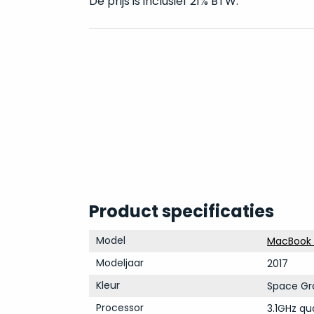
De prijs is inclusief 21% BTW.
Product specificaties
Model
MacBook P
Modeljaar
2017
Kleur
Space Gr
Processor
3.1GHz qu