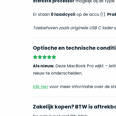
sterkste
processor
mogelijk bij dit type
Er staan
0 laadcycli
op de accu (!).
Pra
Toebehoren zoals originele USB C lader
Optische en technische conditi
Als nieuw.
Deze MacBook Pro wijkt –
lett
nieuw te onderscheiden.
Klik hier
voor meer informatie over de st
Zakelijk kopen? BTW is aftrekb