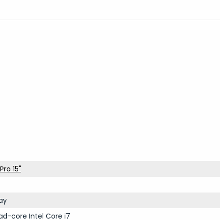
ro 15"
ay
ad-core Intel Core i7