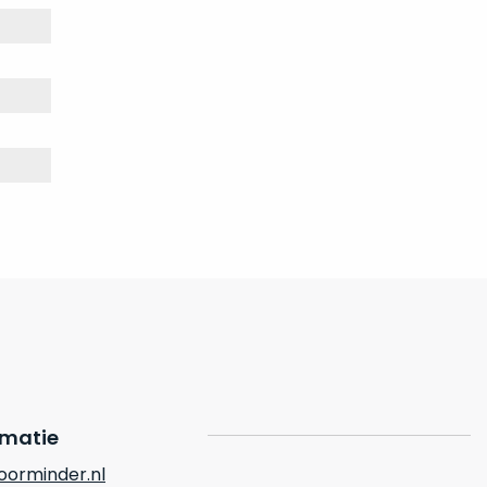
rmatie
orminder.nl