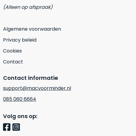
op
mist
(Alleen op afspraak)
perfecte
mee
staat.
in
Profiteer
gaan.
Algemene voorwaarden
van
een
Privacy beleid
Ze
scherpe
zijn
Cookies
prijs
–
voor
Contact
in
een
hun
product
categorie
Contact informatie
dat
–
praktisch
support@macvoorminder.nl
gewoon
nieuw
is.
een
085 060 6664
rocksolid
Minimaal
optie
.
24
Volg ons op:
Een
maanden
garantie
voorbeeld
bij
hiervan