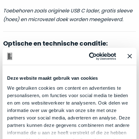
welk
gebruiksdoel
Toebehoren zoals originele USB C lader, gratis sleeve
een
(hoes) en microvezel doek worden meegeleverd.
Mac
geschikt
is.
Optische en technische conditie:
Op
Als
basis
Klik hier
voor meer informatie over de ster vermelding
nieuw
van
–
bij producten
echte
klantervaringen
tref
Deze website maakt gebruik van cookies
nauwelijks
je
gebruikt,
We gebruiken cookies om content en advertenties te
hier
maximaal
personaliseren, om functies voor social media te bieden
Zakelijk kopen? BTW is aftrekbaar!
onze
voordeel.
en om ons websiteverkeer te analyseren. Ook delen we
labels.
De prijs is inclusief 21% BTW.
informatie over uw gebruik van onze site met onze
Dit
partners voor social media, adverteren en analyse. Deze
Onze
product
partners kunnen deze gegevens combineren met andere
favoriet
is
informatie die u aan ze heeft verstrekt of die ze hebben