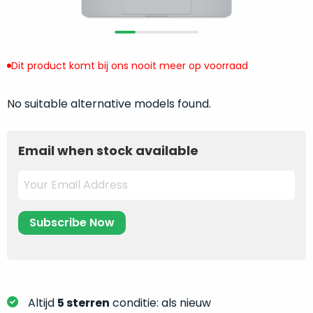
return
”
de
als
juiste
“ongebruikt,
MacBook
doos
te
Dit product komt bij ons nooit meer op voorraad
eenmalig
kiezen.
geopend
”
Zeker
No suitable alternative models found.
zijn
wanneer
varianten
je
van
eigenlijk
Email when stock available
onze
niet
“
als
precies
nieuw
”-
weet
selectie:
waar
volledige
je
nieuwstaat,
moet
scherpe
beginnen.
prijs.
Wat
Zo
heb
Altijd
5 sterren
conditie: als nieuw
bespaar