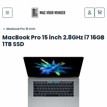
Bij
Labels:
macvoorminder.nl
kies
koop
Macbook Pro 15 Inch
de
je
MacBook Pro 15 inch 2.8GHz i7 16GB
altijd
Mac
1TB SSD
in
die
5-
bij
sterren
“
als
jou
nieuw
”
past
conditie
–
Het
gegarandeerd.
kan
Zowel
lastig
de
zijn
“
customer
om