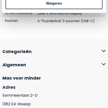
zich
optisch
Weigeren
Grafische kaart
AMD Radeon Pro 555 met 2GB
heeft
als
bewezen
Schermresolutie
2880 x 1800 Retina-display
technisch
en
niet
Poorten
4 Thunderbolt 3-poorten (USB-C)
waar
van
–
nieuw
wij
te
–
onderscheiden.
er
Categorieën
veel
Betreft
van
een
Algemeen
hebben
nagenoeg
verkocht.
ongebruikt
apparaat.
Je
Mac voor minder
kan
Grondig
Adres
er
gecontroleerd:
vrijwel
Door
Eemmeerlaan 2-D
ons
niet
1382 KA Weesp
geïnspecteerd
de