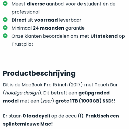
je
Meest
diverse
aanbod: voor de student én de
je
nou
slim,
professional
precies
zonder
Direct
uit
voorraad
leverbaar
nodig?
concessies
Minimaal
24 maanden
garantie
te
We
Onze klanten beoordelen ons met
Uitstekend
op
doen
hebben
Trustpilot
aan
inmiddels
kwaliteit.
zoveel
verschillende
Hier
klanten
Productbeschrijving
lees
voorzien
je
van
Dit is de MacBook Pro 15 inch (2017) met Touch Bar
welke
een
(
huidige design
). Dit betreft een
geüpgraded
conditiebeschrijvingen
MacBook
model
met een (
zeer
)
grote 1TB (1000GB) SSD!!
wij
dat
bij
we
onze
Er staan
0 laadcycli
op de accu (!).
Praktisch een
weten
producten
splinternieuwe Mac!
voor
gebruiken.