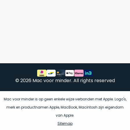
vrijwel
betreft
iedereen
.
een
Daarom
gloednieuwe,
is
ongebruikte
dit
MacBook.
‘onze
Wanneer
favoriet’.
er
een
Je
nieuw
kiest
model
hierbij
wordt
voor
uitgebracht,
© 2026 Mac voor minder. All rights reserved
‘
value
blijft
for
er
money
‘
Mac voor minder is op geen enkele wijze verbonden met Apple. Logo's,
vaak
of
ongebruikte
merk en productnamen Apple, MacBook, Macintosh zijn eigendom
‘
prijs/kwaliteitverhouding
‘.
voorraad
van Apple.
Het
van
Sitemap
is
het