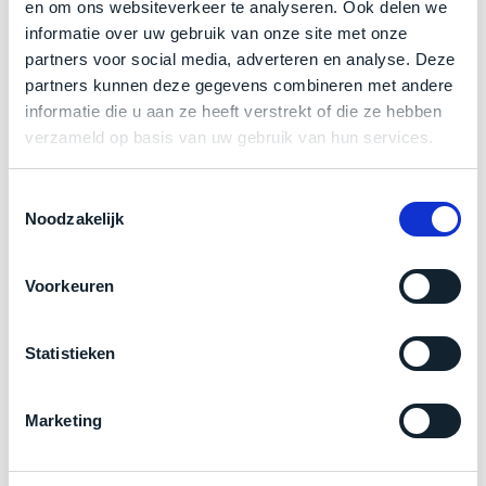
een
Klik hier
voor meer informatie over de ster vermelding
en om ons websiteverkeer te analyseren. Ook delen we
‘
customer
informatie over uw gebruik van onze site met onze
bij producten
return’
.
partners voor social media, adverteren en analyse. Deze
Dit
Kort
partners kunnen deze gegevens combineren met andere
model
uitgepakt
informatie die u aan ze heeft verstrekt of die ze hebben
Zakelijk kopen? BTW is aftrekbaar!
biedt
en
verzameld op basis van uw gebruik van hun services.
het
binnen
De prijs is inclusief 21% BTW.
beste
de
Toestemmingsselectie
‘
all-
retourperiode
Noodzakelijk
round’
teruggestuurd.
pakket
Dus
binnen
Voorkeuren
niks
de
refurbished,
categorie.
niks
Statistieken
Het
vervangen.
is
Simpelweg
een
weinig
Marketing
Mac
gebruikt.
die
Zowel