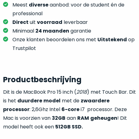
je
je
Meest
diverse
aanbod: voor de student én de
nou
slim,
professional
precies
zonder
Direct
uit
voorraad
leverbaar
nodig?
concessies
Minimaal
24 maanden
garantie
te
We
Onze klanten beoordelen ons met
Uitstekend
op
doen
hebben
Trustpilot
aan
inmiddels
kwaliteit.
zoveel
verschillende
Hier
klanten
Productbeschrijving
lees
voorzien
je
van
Dit is de MacBook Pro 15 inch (
2018
) met Touch Bar. Dit
welke
een
is het
duurdere
model
met de
zwaardere
conditiebeschrijvingen
MacBook
wij
processor
: 2,6Ghz Intel
6-core
i7 processor. Deze
dat
bij
Mac is voorzien van
32GB
aan
RAM
geheugen
! Dit
we
onze
model heeft ook een
512GB SSD.
weten
producten
voor
gebruiken.