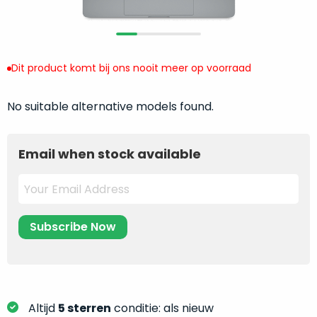
return
”
de
als
juiste
“ongebruikt,
MacBook
doos
te
Dit product komt bij ons nooit meer op voorraad
eenmalig
kiezen.
geopend
”
Zeker
No suitable alternative models found.
zijn
wanneer
varianten
je
van
eigenlijk
Email when stock available
onze
niet
“
als
precies
nieuw
”-
weet
selectie:
waar
volledige
je
nieuwstaat,
moet
scherpe
beginnen.
prijs.
Wat
Zo
heb
Altijd
5 sterren
conditie: als nieuw
bespaar