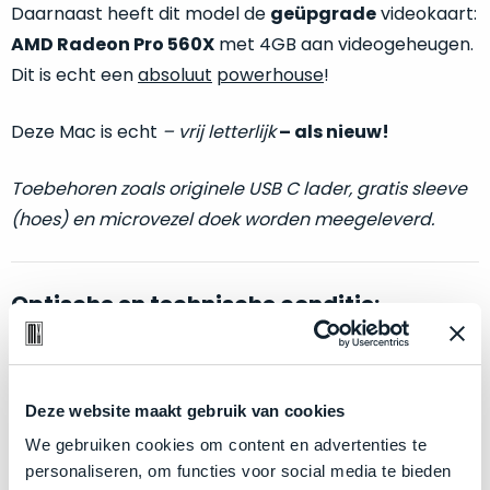
welk
Daarnaast heeft dit model de
geüpgrade
videokaart:
gebruiksdoel
AMD Radeon Pro 560X
met 4GB aan videogeheugen.
een
Dit is echt een
absoluut
powerhouse
!
Mac
geschikt
Deze Mac is echt
–
vrij letterlijk
– als nieuw!
is.
Toebehoren zoals originele USB C lader, gratis sleeve
Op
Als
(hoes) en microvezel doek worden meegeleverd.
basis
nieuw
van
–
echte
klantervaringen
tref
nauwelijks
je
Optische en technische conditie:
gebruikt,
hier
maximaal
onze
voordeel.
labels.
Als nieuw.
Deze MacBook Pro wijkt –
letterlijk
– niet af
van nieuw. Zowel optisch als technisch niet van nieuw
Deze website maakt gebruik van cookies
Dit
Onze
te onderscheiden.
product
We gebruiken cookies om content en advertenties te
favoriet
is
personaliseren, om functies voor social media te bieden