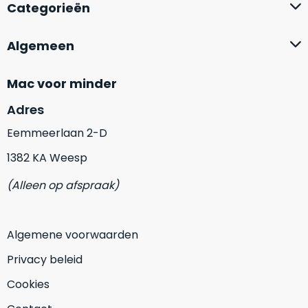
op
Categorieën
mist
perfecte
mee
staat.
in
Algemeen
Profiteer
gaan.
van
Mac voor minder
een
Ze
scherpe
zijn
Adres
prijs
–
voor
Eemmeerlaan 2-D
in
een
hun
1382 KA Weesp
product
categorie
dat
(Alleen op afspraak)
–
praktisch
gewoon
nieuw
is.
een
Algemene voorwaarden
rocksolid
Minimaal
optie
.
24
Privacy beleid
Een
maanden
Cookies
garantie
voorbeeld
bij
hiervan