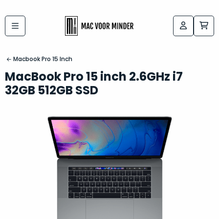
Bij
Labels:
macvoorminder.nl
kies
koop
Macbook Pro 15 Inch
de
je
MacBook Pro 15 inch 2.6GHz i7
altijd
Mac
32GB 512GB SSD
in
die
5-
bij
sterren
“
als
jou
nieuw
”
past
conditie
–
Het
gegarandeerd.
kan
Zowel
lastig
de
zijn
“
customer
om