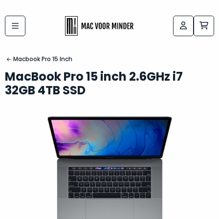
Bij
Labels:
macvoorminder.nl
kies
koop
Macbook Pro 15 Inch
de
je
MacBook Pro 15 inch 2.6GHz i7
altijd
Mac
32GB 4TB SSD
in
die
5-
bij
sterren
“
als
jou
nieuw
”
past
conditie
–
Het
gegarandeerd.
kan
Zowel
lastig
de
zijn
“
customer
om