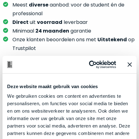
je
je
Meest
diverse
aanbod: voor de student én de
nou
slim,
professional
precies
zonder
Direct
uit
voorraad
leverbaar
nodig?
concessies
Minimaal
24 maanden
garantie
te
We
Onze klanten beoordelen ons met
Uitstekend
op
doen
hebben
Trustpilot
aan
inmiddels
kwaliteit.
zoveel
verschillende
Hier
klanten
Product specificaties
lees
voorzien
je
Deze website maakt gebruik van cookies
van
Model
MacBook Pro 15"
welke
We gebruiken cookies om content en advertenties te
een
conditiebeschrijvingen
Modeljaar
2018
personaliseren, om functies voor social media te bieden
MacBook
wij
en om ons websiteverkeer te analyseren. Ook delen we
dat
Kleur
Space Gray
bij
informatie over uw gebruik van onze site met onze
we
Processor
2.6GHz 6-core Intel Core i7
onze
partners voor social media, adverteren en analyse. Deze
weten
producten
Opslag
4TB SSD
partners kunnen deze gegevens combineren met andere
voor
gebruiken.