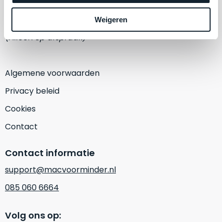
een
‘
customer
1382 KA Weesp
Weigeren
return’
.
Dit
(Alleen op afspraak)
Kort
model
uitgepakt
biedt
en
het
Algemene voorwaarden
binnen
beste
de
Privacy beleid
‘
all-
retourperiode
round’
Cookies
teruggestuurd.
pakket
Dus
Contact
binnen
niks
de
refurbished,
Contact informatie
categorie.
niks
Het
vervangen.
support@macvoorminder.nl
is
Simpelweg
085 060 6664
een
weinig
Mac
gebruikt.
die
Volg ons op:
Zowel