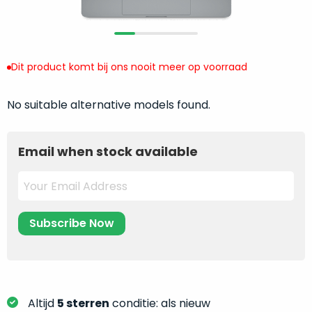
return
”
de
als
juiste
“ongebruikt,
MacBook
doos
te
Dit product komt bij ons nooit meer op voorraad
eenmalig
kiezen.
geopend
”
Zeker
No suitable alternative models found.
zijn
wanneer
varianten
je
van
eigenlijk
Email when stock available
onze
niet
“
als
precies
nieuw
”-
weet
selectie:
waar
volledige
je
nieuwstaat,
moet
scherpe
beginnen.
prijs.
Wat
Zo
heb
Altijd
5 sterren
conditie: als nieuw
bespaar