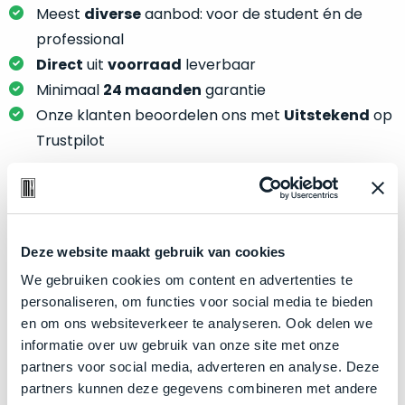
je
je
Meest
diverse
aanbod: voor de student én de
nou
slim,
professional
precies
zonder
Direct
uit
voorraad
leverbaar
nodig?
concessies
Minimaal
24 maanden
garantie
te
We
Onze klanten beoordelen ons met
Uitstekend
op
doen
hebben
Trustpilot
aan
inmiddels
kwaliteit.
zoveel
verschillende
Hier
klanten
Product specificaties
lees
voorzien
je
Deze website maakt gebruik van cookies
van
Model
MacBook Pro 15"
welke
We gebruiken cookies om content en advertenties te
een
conditiebeschrijvingen
Modeljaar
2019
personaliseren, om functies voor social media te bieden
MacBook
wij
en om ons websiteverkeer te analyseren. Ook delen we
dat
Kleur
Space Gray
bij
informatie over uw gebruik van onze site met onze
we
Processor
2.6GHz 6-core Intel Core i7
onze
partners voor social media, adverteren en analyse. Deze
weten
producten
Opslag
1TB SSD
partners kunnen deze gegevens combineren met andere
voor
gebruiken.