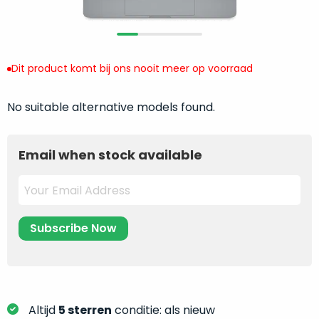
return
”
de
als
juiste
“ongebruikt,
MacBook
doos
te
Dit product komt bij ons nooit meer op voorraad
eenmalig
kiezen.
geopend
”
Zeker
No suitable alternative models found.
zijn
wanneer
varianten
je
van
eigenlijk
Email when stock available
onze
niet
“
als
precies
nieuw
”-
weet
selectie:
waar
volledige
je
nieuwstaat,
moet
scherpe
beginnen.
prijs.
Wat
Zo
heb
Altijd
5 sterren
conditie: als nieuw
bespaar