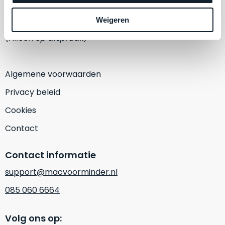
een
‘
customer
1382 KA Weesp
Weigeren
return’
.
Dit
(Alleen op afspraak)
Kort
model
uitgepakt
biedt
en
het
Algemene voorwaarden
binnen
beste
de
Privacy beleid
‘
all-
retourperiode
round’
Cookies
teruggestuurd.
pakket
Dus
Contact
binnen
niks
de
refurbished,
Contact informatie
categorie.
niks
Het
vervangen.
support@macvoorminder.nl
is
Simpelweg
085 060 6664
een
weinig
Mac
gebruikt.
die
Volg ons op:
Zowel