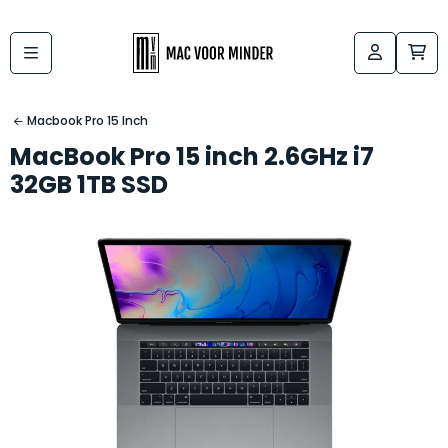
Bij
Labels:
macvoorminder.nl
kies
koop
Macbook Pro 15 Inch
de
je
MacBook Pro 15 inch 2.6GHz i7
altijd
Mac
32GB 1TB SSD
in
die
5-
bij
sterren
“
als
jou
nieuw
”
past
conditie
–
Het
gegarandeerd.
kan
Zowel
lastig
de
zijn
“
customer
om