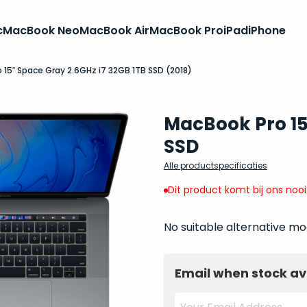
c
MacBook Neo
MacBook Air
MacBook Pro
iPad
iPhone
 15″ Space Gray 2.6GHz i7 32GB 1TB SSD (2018)
MacBook Pro 15 
SSD
Alle productspecificaties
Dit product komt bij ons noo
No suitable alternative mo
Email when stock av