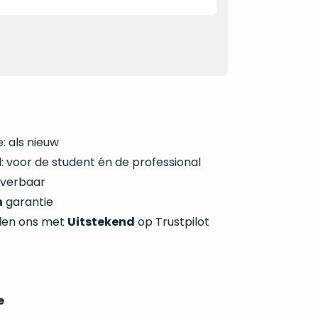
: als nieuw
 voor de student én de professional
everbaar
n
garantie
len ons met
Uitstekend
op Trustpilot
e