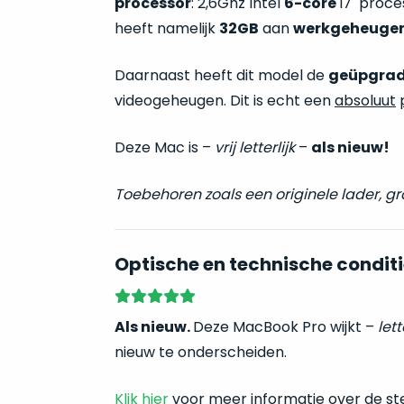
processor
: 2,6Ghz Intel
6-core
i7 proces
heeft namelijk
32GB
aan
werkgeheuge
Daarnaast heeft dit model de
geüpgra
videogeheugen. Dit is echt een
absoluut
Deze Mac is –
vrij
letterlijk
–
als nieuw!
Toebehoren zoals een originele lader, g
Optische en technische conditi
Als nieuw.
Deze MacBook Pro wijkt –
lett
nieuw te onderscheiden.
Klik hier
voor meer informatie over de st