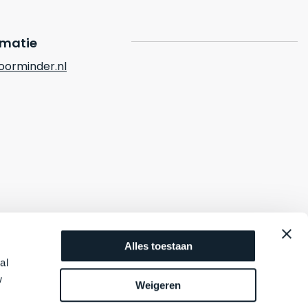
rmatie
orminder.nl
Alles toestaan
al
w
Weigeren