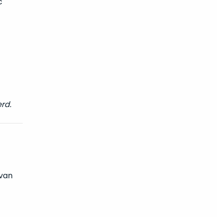
c
rd.
 van