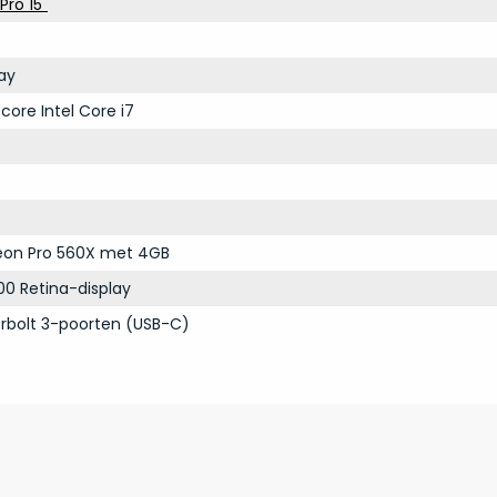
ro 15"
ay
core Intel Core i7
on Pro 560X met 4GB
00 Retina-display
rbolt 3-poorten (USB-C)