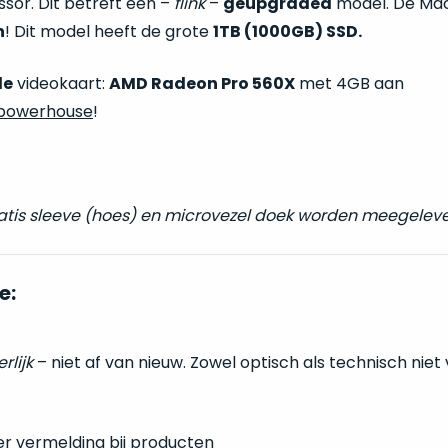
sor. Dit betreft een –
flink
–
geüpgraded
model. De Ma
n
! Dit model heeft de grote
1TB (1000GB) SSD.
de
videokaart:
AMD Radeon Pro 560X
met 4GB aan
powerhouse
!
ratis sleeve (hoes) en microvezel doek worden meegeleve
e:
erlijk
– niet af van nieuw. Zowel optisch als technisch niet
er vermelding bij producten