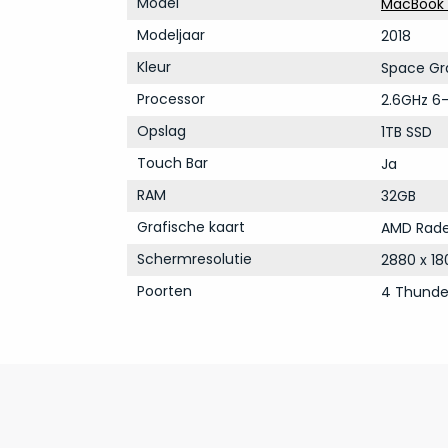
Model
MacBook P
Modeljaar
2018
Kleur
Space Gr
Processor
2.6GHz 6-
Opslag
1TB SSD
Touch Bar
Ja
RAM
32GB
Grafische kaart
AMD Rade
Schermresolutie
2880 x 18
Poorten
4 Thunde