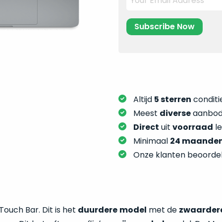
Altijd
5 sterren
conditie
Meest
diverse
aanbod:
Direct
uit
voorraad
l
Minimaal
24 maande
Onze klanten beoorde
Touch Bar. Dit is het
duurdere
model
met de
zwaarder