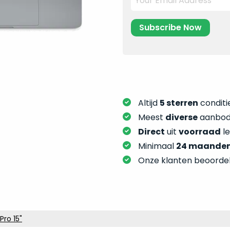
Altijd
5 sterren
conditie
Meest
diverse
aanbod:
Direct
uit
voorraad
l
Minimaal
24 maande
Onze klanten beoorde
ro 15"