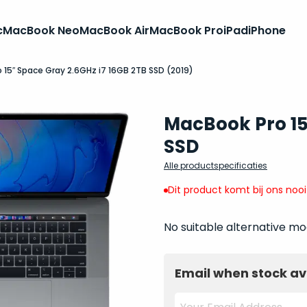
c
MacBook Neo
MacBook Air
MacBook Pro
iPad
iPhone
 15″ Space Gray 2.6GHz i7 16GB 2TB SSD (2019)
MacBook Pro 15 
SSD
Alle productspecificaties
Dit product komt bij ons noo
No suitable alternative mo
Email when stock av