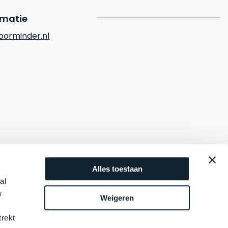
rmatie
orminder.nl
Alles toestaan
al
w
Weigeren
trekt