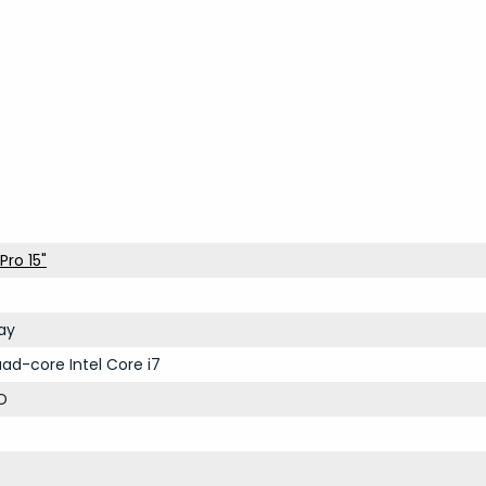
ro 15"
ay
ad-core Intel Core i7
D