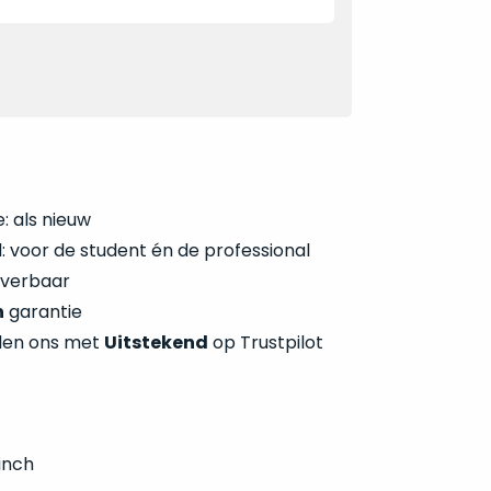
: als nieuw
 voor de student én de professional
everbaar
n
garantie
len ons met
Uitstekend
op Trustpilot
inch