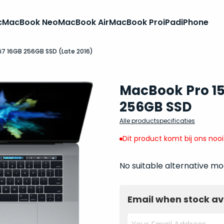
c
MacBook Neo
MacBook Air
MacBook Pro
iPad
iPhone
 i7 16GB 256GB SSD (Late 2016)
MacBook Pro 15 
256GB SSD
Alle productspecificaties
Dit product komt bij ons noo
No suitable alternative mo
Email when stock av