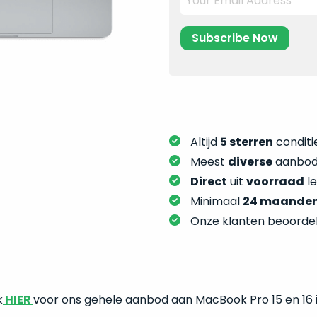
Altijd
5 sterren
conditie
Meest
diverse
aanbod:
Direct
uit
voorraad
l
Minimaal
24 maande
Onze klanten beoorde
k
HIER
voor ons gehele aanbod aan MacBook Pro 15 en 16 