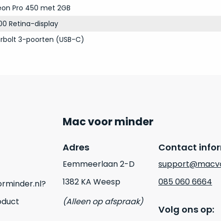
on Pro 450 met 2GB
00 Retina-display
rbolt 3-poorten (USB-C)
Mac voor minder
Adres
Contact info
Eemmeerlaan 2-D
support@macvo
1382 KA Weesp
085 060 6664
rminder.nl?
oduct
(Alleen op afspraak)
Volg ons op: