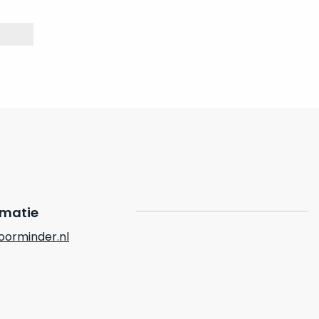
rmatie
orminder.nl