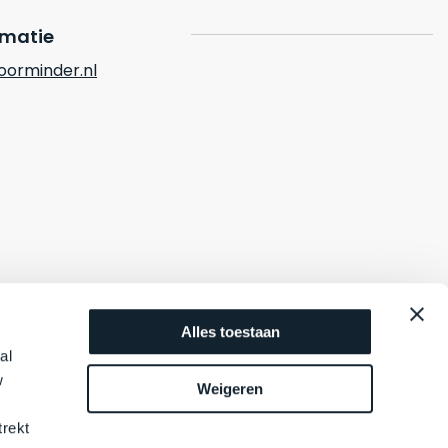
rmatie
orminder.nl
Alles toestaan
al
w
Weigeren
trekt