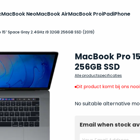
c
MacBook Neo
MacBook Air
MacBook Pro
iPad
iPhone
 15″ Space Gray 2.4GHz i9 32GB 256GB SSD (2019)
MacBook Pro 15
256GB SSD
Alle productspecificaties
Dit product komt bij ons noo
No suitable alternative mo
Email when stock av