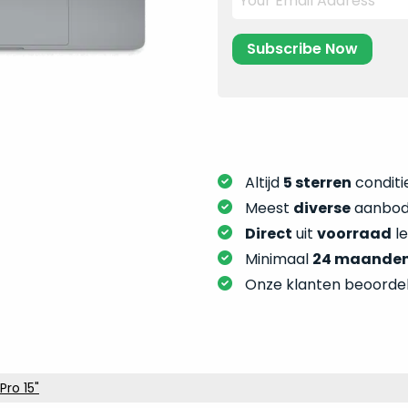
Altijd
5 sterren
conditie
Meest
diverse
aanbod:
Direct
uit
voorraad
l
Minimaal
24 maande
Onze klanten beoorde
ro 15"