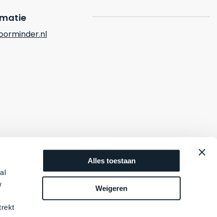
rmatie
orminder.nl
Alles toestaan
al
w
Weigeren
trekt