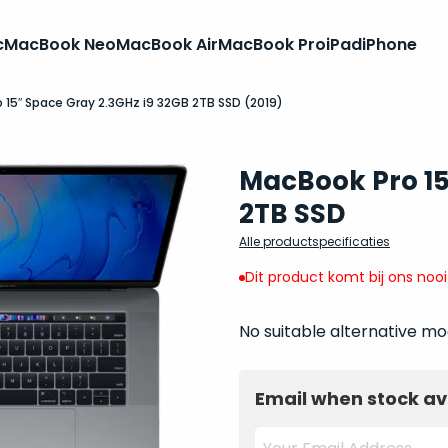
c
MacBook Neo
MacBook Air
MacBook Pro
iPad
iPhone
 15″ Space Gray 2.3GHz i9 32GB 2TB SSD (2019)
MacBook Pro 15
2TB SSD
Alle productspecificaties
Dit product komt bij ons noo
No suitable alternative mo
Email when stock av