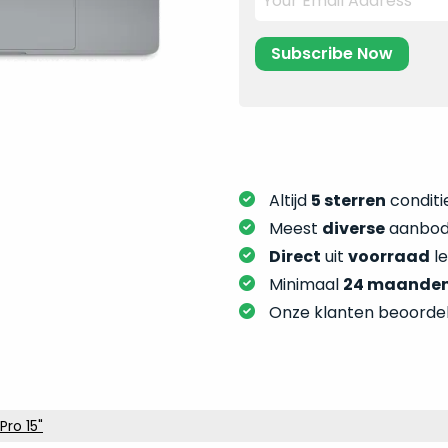
Altijd
5 sterren
conditie
Meest
diverse
aanbod:
Direct
uit
voorraad
l
Minimaal
24 maande
Onze klanten beoorde
ro 15"