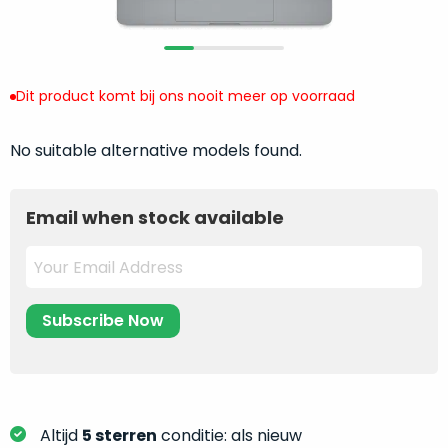
return
”
de
als
juiste
“ongebruikt,
MacBook
doos
te
Dit product komt bij ons nooit meer op voorraad
eenmalig
kiezen.
geopend
”
Zeker
No suitable alternative models found.
zijn
wanneer
varianten
je
van
eigenlijk
Email when stock available
onze
niet
“
als
precies
nieuw
”-
weet
selectie:
waar
volledige
je
nieuwstaat,
moet
scherpe
beginnen.
prijs.
Wat
Zo
heb
Altijd
5 sterren
conditie: als nieuw
bespaar