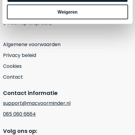
een
‘
customer
1382 KA Weesp
Weigeren
return’
.
Dit
(Alleen op afspraak)
Kort
model
uitgepakt
biedt
en
het
Algemene voorwaarden
binnen
beste
de
Privacy beleid
‘
all-
retourperiode
round’
Cookies
teruggestuurd.
pakket
Dus
Contact
binnen
niks
de
refurbished,
Contact informatie
categorie.
niks
Het
vervangen.
support@macvoorminder.nl
is
Simpelweg
085 060 6664
een
weinig
Mac
gebruikt.
die
Volg ons op:
Zowel