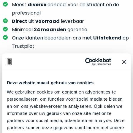
je
je
Meest
diverse
aanbod: voor de student én de
nou
slim,
professional
precies
zonder
Direct
uit
voorraad
leverbaar
nodig?
concessies
Minimaal
24 maanden
garantie
te
We
Onze klanten beoordelen ons met
Uitstekend
op
doen
hebben
Trustpilot
aan
inmiddels
kwaliteit.
zoveel
verschillende
Hier
klanten
Product specificaties
lees
voorzien
je
Deze website maakt gebruik van cookies
van
Model
MacBook Pro 15"
welke
We gebruiken cookies om content en advertenties te
een
conditiebeschrijvingen
Modeljaar
2019
personaliseren, om functies voor social media te bieden
MacBook
wij
en om ons websiteverkeer te analyseren. Ook delen we
dat
Kleur
Space Gray
bij
informatie over uw gebruik van onze site met onze
we
Processor
2.3GHz 8-core Intel Core i9
onze
partners voor social media, adverteren en analyse. Deze
weten
producten
Opslag
1TB SSD
partners kunnen deze gegevens combineren met andere
voor
gebruiken.