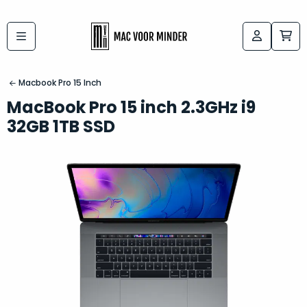
Bij
Labels:
macvoorminder.nl
kies
koop
Macbook Pro 15 Inch
de
je
MacBook Pro 15 inch 2.3GHz i9
altijd
Mac
32GB 1TB SSD
in
die
5-
bij
sterren
“
als
jou
nieuw
”
past
conditie
–
Het
gegarandeerd.
kan
Zowel
lastig
de
zijn
“
customer
om