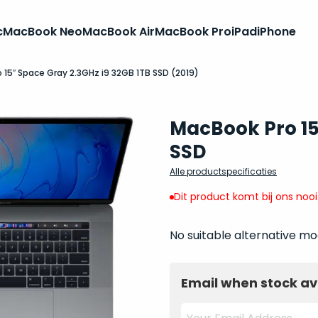
c
MacBook Neo
MacBook Air
MacBook Pro
iPad
iPhone
 15″ Space Gray 2.3GHz i9 32GB 1TB SSD (2019)
MacBook Pro 15 
SSD
Alle productspecificaties
Dit product komt bij ons noo
No suitable alternative mo
Email when stock av