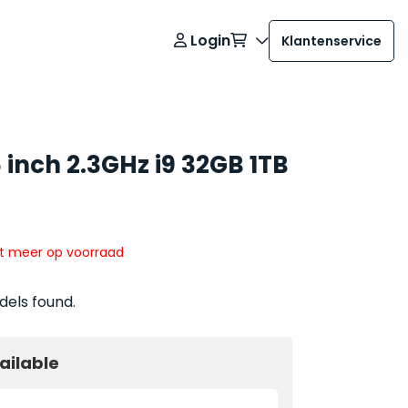
Login
Klantenservice
inch 2.3GHz i9 32GB 1TB
it meer op voorraad
dels found.
ailable