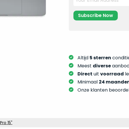
Altijd
5 sterren
conditie
Meest
diverse
aanbod:
Direct
uit
voorraad
l
Minimaal
24 maande
Onze klanten beoorde
ro 15"