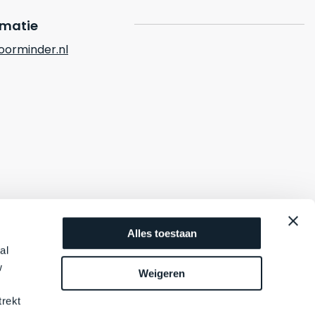
rmatie
orminder.nl
Alles toestaan
al
w
Weigeren
trekt