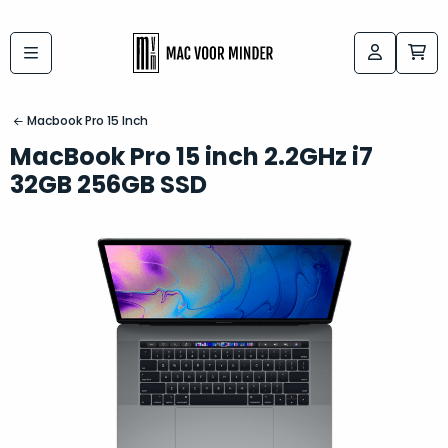
Bij
Labels:
macvoorminder.nl
kies
koop
Macbook Pro 15 Inch
de
je
MacBook Pro 15 inch 2.2GHz i7
altijd
Mac
32GB 256GB SSD
in
die
5-
bij
sterren
“
als
jou
nieuw
”
past
conditie
–
Het
gegarandeerd.
kan
Zowel
lastig
de
zijn
“
customer
om