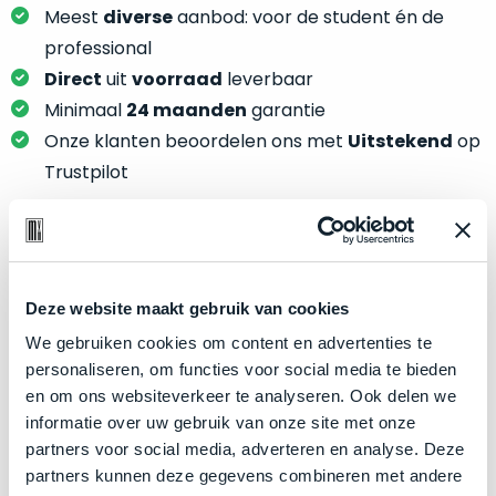
je
je
Meest
diverse
aanbod: voor de student én de
nou
slim,
professional
precies
zonder
Direct
uit
voorraad
leverbaar
nodig?
concessies
Minimaal
24 maanden
garantie
te
We
Onze klanten beoordelen ons met
Uitstekend
op
doen
hebben
Trustpilot
aan
inmiddels
kwaliteit.
zoveel
verschillende
Hier
klanten
Product specificaties
lees
voorzien
je
Deze website maakt gebruik van cookies
van
Model
MacBook Pro 15"
welke
We gebruiken cookies om content en advertenties te
een
conditiebeschrijvingen
Modeljaar
2018
personaliseren, om functies voor social media te bieden
MacBook
wij
en om ons websiteverkeer te analyseren. Ook delen we
dat
Kleur
Space Gray
bij
informatie over uw gebruik van onze site met onze
we
Processor
2.2GHz 6-core Intel Core i7
onze
partners voor social media, adverteren en analyse. Deze
weten
producten
Opslag
256GB SSD
partners kunnen deze gegevens combineren met andere
voor
gebruiken.