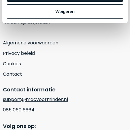
een
‘
customer
1382 KA Weesp
Weigeren
return’
.
Dit
(Alleen op afspraak)
Kort
model
uitgepakt
biedt
en
het
Algemene voorwaarden
binnen
beste
de
Privacy beleid
‘
all-
retourperiode
round’
Cookies
teruggestuurd.
pakket
Dus
Contact
binnen
niks
de
refurbished,
Contact informatie
categorie.
niks
Het
vervangen.
support@macvoorminder.nl
is
Simpelweg
085 060 6664
een
weinig
Mac
gebruikt.
die
Volg ons op:
Zowel