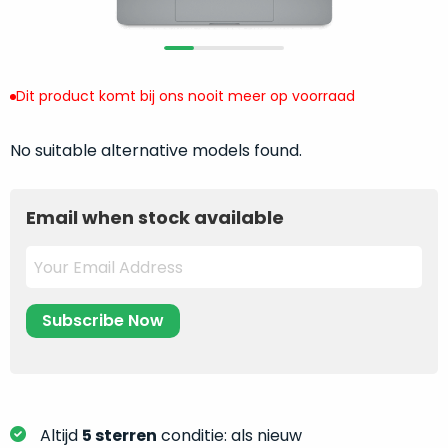
return
”
de
als
juiste
“ongebruikt,
MacBook
doos
te
Dit product komt bij ons nooit meer op voorraad
eenmalig
kiezen.
geopend
”
Zeker
No suitable alternative models found.
zijn
wanneer
varianten
je
van
eigenlijk
Email when stock available
onze
niet
“
als
precies
nieuw
”-
weet
selectie:
waar
volledige
je
nieuwstaat,
moet
scherpe
beginnen.
prijs.
Wat
Zo
heb
Altijd
5 sterren
conditie: als nieuw
bespaar