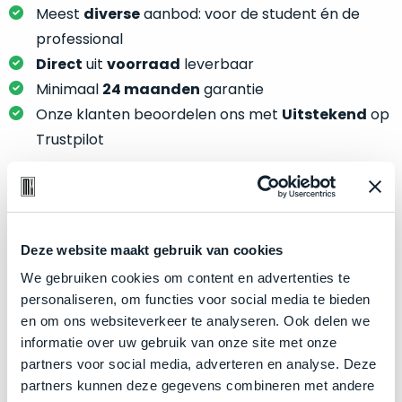
je
je
Meest
diverse
aanbod: voor de student én de
nou
slim,
professional
precies
zonder
Direct
uit
voorraad
leverbaar
nodig?
concessies
Minimaal
24 maanden
garantie
te
We
Onze klanten beoordelen ons met
Uitstekend
op
doen
hebben
Trustpilot
aan
inmiddels
kwaliteit.
zoveel
verschillende
Hier
klanten
Product specificaties
lees
voorzien
je
Deze website maakt gebruik van cookies
van
Model
MacBook Pro 15"
welke
We gebruiken cookies om content en advertenties te
een
conditiebeschrijvingen
Modeljaar
2018
personaliseren, om functies voor social media te bieden
MacBook
wij
en om ons websiteverkeer te analyseren. Ook delen we
dat
Kleur
Space Gray
bij
informatie over uw gebruik van onze site met onze
we
Processor
2.2GHz 6-core Intel Core i7
onze
partners voor social media, adverteren en analyse. Deze
weten
producten
Opslag
256GB SSD
partners kunnen deze gegevens combineren met andere
voor
gebruiken.