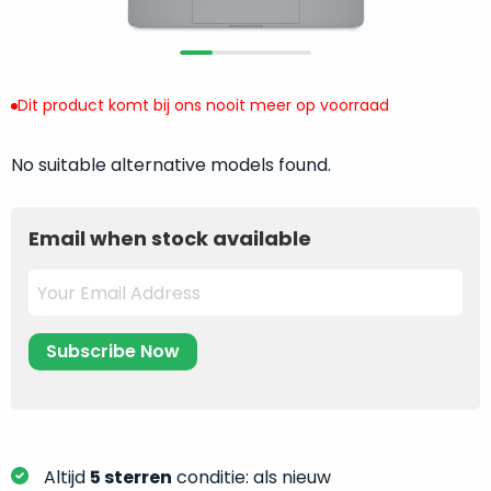
return
”
de
als
juiste
“ongebruikt,
MacBook
doos
te
Dit product komt bij ons nooit meer op voorraad
eenmalig
kiezen.
geopend
”
Zeker
No suitable alternative models found.
zijn
wanneer
varianten
je
van
eigenlijk
Email when stock available
onze
niet
“
als
precies
nieuw
”-
weet
selectie:
waar
volledige
je
nieuwstaat,
moet
scherpe
beginnen.
prijs.
Wat
Zo
heb
Altijd
5 sterren
conditie: als nieuw
bespaar