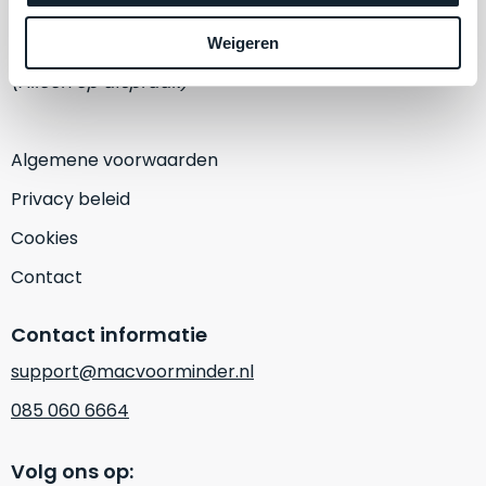
een
‘
customer
1382 KA Weesp
Weigeren
return’
.
Dit
(Alleen op afspraak)
Kort
model
uitgepakt
biedt
en
het
Algemene voorwaarden
binnen
beste
de
Privacy beleid
‘
all-
retourperiode
round’
Cookies
teruggestuurd.
pakket
Dus
Contact
binnen
niks
de
refurbished,
Contact informatie
categorie.
niks
Het
vervangen.
support@macvoorminder.nl
is
Simpelweg
085 060 6664
een
weinig
Mac
gebruikt.
die
Volg ons op:
Zowel