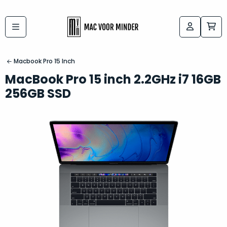
Bij
Labels:
macvoorminder.nl
kies
koop
Macbook Pro 15 Inch
de
je
MacBook Pro 15 inch 2.2GHz i7 16GB
altijd
Mac
256GB SSD
in
die
5-
bij
sterren
“
als
jou
nieuw
”
past
conditie
–
Het
gegarandeerd.
kan
Zowel
lastig
de
zijn
“
customer
om