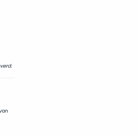
verd.
 van