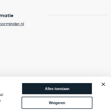
rmatie
orminder.nl
Alles toestaan
al
w
Weigeren