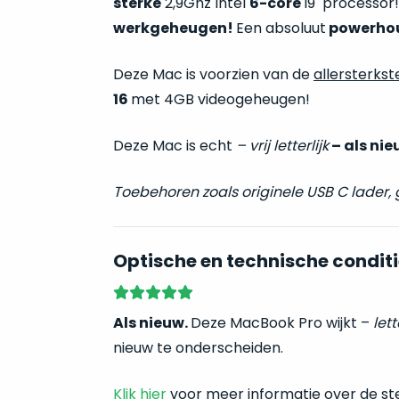
sterke
2,9Ghz Intel
6-core
i9 processor!
werkgeheugen!
Een absoluut
powerho
Deze Mac is voorzien van de
allersterkst
16
met 4GB videogeheugen!
Deze Mac is echt
–
vrij letterlijk
– als nie
Toebehoren zoals originele USB C lader,
Optische en technische conditi
Als nieuw.
Deze MacBook Pro wijkt –
lett
nieuw te onderscheiden.
Klik hier
voor meer informatie over de st