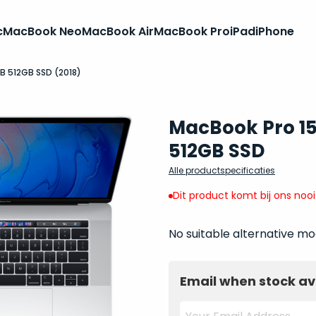
c
MacBook Neo
MacBook Air
MacBook Pro
iPad
iPhone
GB 512GB SSD (2018)
MacBook Pro 15
512GB SSD
Alle productspecificaties
Dit product komt bij ons noo
No suitable alternative mo
Email when stock av