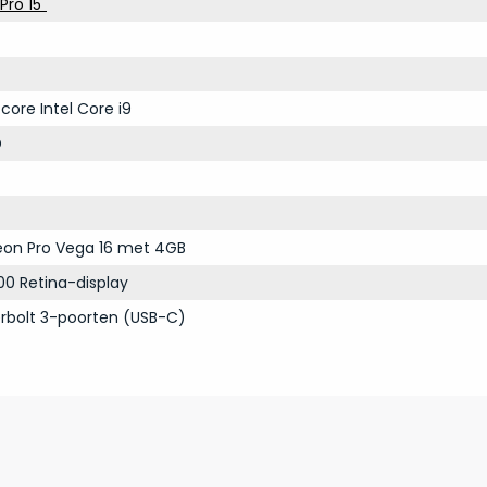
ro 15"
core Intel Core i9
D
on Pro Vega 16 met 4GB
00 Retina-display
rbolt 3-poorten (USB-C)