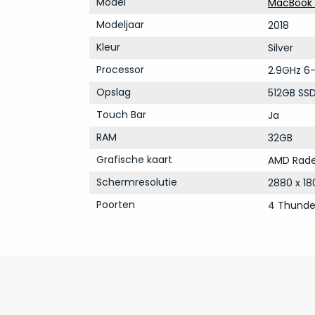
Model
MacBook P
Modeljaar
2018
Kleur
Silver
Processor
2.9GHz 6-
Opslag
512GB SS
Touch Bar
Ja
RAM
32GB
Grafische kaart
AMD Rade
Schermresolutie
2880 x 18
Poorten
4 Thunde