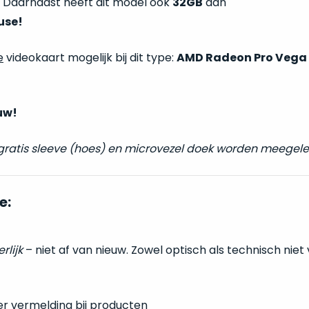
 Daarnaast heeft dit model ook
32GB
aan
use!
e
videokaart mogelijk bij dit type:
AMD Radeon Pro Vega
uw!
 gratis sleeve (hoes) en microvezel doek worden meegele
e:
erlijk
– niet af van nieuw. Zowel optisch als technisch niet
er vermelding bij producten