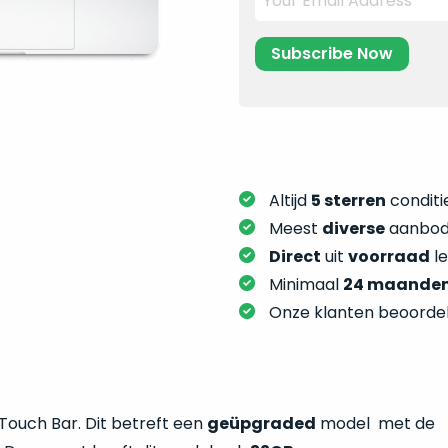
Altijd
5 sterren
conditie
Meest
diverse
aanbod:
Direct
uit
voorraad
l
Minimaal
24 maande
Onze klanten beoorde
 Touch Bar. Dit betreft een
geüpgraded
model met de