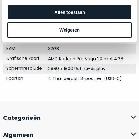
zich
optisch
Kleur
heeft
Silver
als
Alles toestaan
bewezen
technisch
Processor
2.9GHz 6-core Intel Core i9
en
niet
Opslag
2TB SSD
Weigeren
waar
van
Touch Bar
–
Ja
nieuw
wij
te
RAM
32GB
–
onderscheiden.
Grafische kaart
AMD Radeon Pro Vega 20 met 4GB
er
Schermresolutie
veel
2880 x 1800 Retina-display
Betreft
van
een
Poorten
4 Thunderbolt 3-poorten (USB-C)
hebben
nagenoeg
verkocht.
ongebruikt
apparaat.
Je
kan
Grondig
er
gecontroleerd:
Categorieën
vrijwel
Door
ons
niet
Algemeen
geïnspecteerd
de