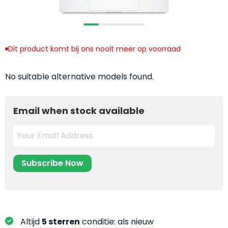
return
”
de
als
juiste
“ongebruikt,
MacBook
doos
te
Dit product komt bij ons nooit meer op voorraad
eenmalig
kiezen.
geopend
”
Zeker
No suitable alternative models found.
zijn
wanneer
varianten
je
van
eigenlijk
Email when stock available
onze
niet
“
als
precies
nieuw
”-
weet
selectie:
waar
volledige
je
nieuwstaat,
moet
scherpe
beginnen.
prijs.
Wat
Zo
heb
Altijd
5 sterren
conditie: als nieuw
bespaar