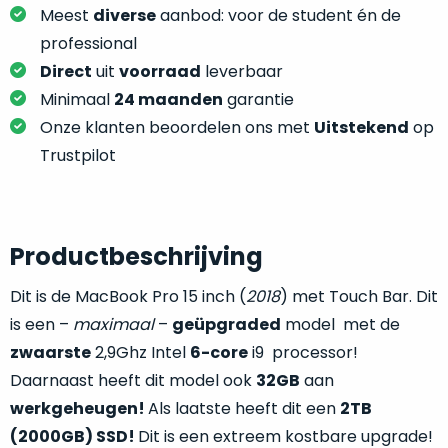
je
Meest
diverse
aanbod: voor de student én de
je
nou
slim,
professional
precies
zonder
Direct
uit
voorraad
leverbaar
nodig?
concessies
Minimaal
24 maanden
garantie
te
We
Onze klanten beoordelen ons met
Uitstekend
op
doen
hebben
Trustpilot
aan
inmiddels
kwaliteit.
zoveel
verschillende
Hier
klanten
Productbeschrijving
lees
voorzien
je
van
Dit is de MacBook Pro 15 inch (
2018
) met Touch Bar. Dit
welke
een
is een –
maximaal
–
geüpgraded
model met de
conditiebeschrijvingen
MacBook
wij
zwaarste
2,9Ghz Intel
6-core
i9 processor!
dat
bij
Daarnaast heeft dit model ook
32GB
aan
we
onze
werkgeheugen!
Als laatste heeft dit een
2TB
weten
producten
voor
(2000GB) SSD!
Dit is een extreem kostbare upgrade!
gebruiken.