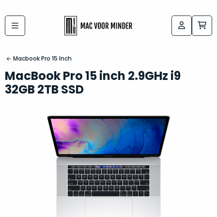
Bij
Labels:
macvoorminder.nl
kies
koop
Macbook Pro 15 Inch
de
je
MacBook Pro 15 inch 2.9GHz i9
altijd
Mac
32GB 2TB SSD
in
die
5-
bij
sterren
“
als
jou
nieuw
”
past
conditie
–
Het
gegarandeerd.
kan
Zowel
lastig
de
zijn
“
customer
om