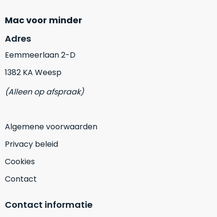
op
mist
perfecte
mee
Mac voor minder
staat.
in
Adres
Profiteer
gaan.
van
Eemmeerlaan 2-D
een
Ze
scherpe
1382 KA Weesp
zijn
prijs
–
(Alleen op afspraak)
voor
in
een
hun
product
categorie
dat
Algemene voorwaarden
–
praktisch
Privacy beleid
gewoon
nieuw
is.
een
Cookies
rocksolid
Minimaal
Contact
optie
.
24
Een
maanden
garantie
Contact informatie
voorbeeld
bij
hiervan