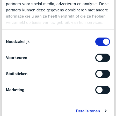
een
partners voor social media, adverteren en analyse. Deze
‘
customer
Zakelijk kopen? BTW is aftrekbaar!
partners kunnen deze gegevens combineren met andere
return’
.
informatie die u aan ze heeft verstrekt of die ze hebben
Dit
De prijs is inclusief 21% BTW.
Kort
verzameld op basis van uw gebruik van hun services.
model
uitgepakt
biedt
en
het
Toestemmingsselectie
binnen
Noodzakelijk
beste
de
‘
all-
retourperiode
round’
teruggestuurd.
Voorkeuren
pakket
Dus
binnen
niks
de
Statistieken
refurbished,
categorie.
niks
Het
vervangen.
Marketing
is
Simpelweg
Product specificaties
een
weinig
Mac
gebruikt.
Model
MacBook Pro 15"
die
Details tonen
Zowel
Modeljaar
2018