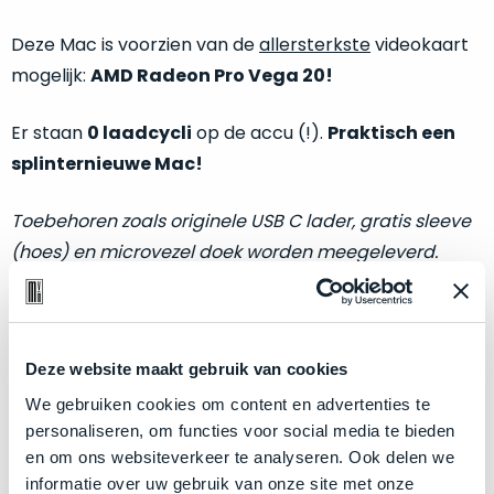
welk
gebruiksdoel
Deze Mac is voorzien van de
allersterkste
videokaart
een
mogelijk:
AMD Radeon Pro Vega 20!
Mac
geschikt
Er staan
0 laadcycli
op de accu (!).
Praktisch een
is.
splinternieuwe Mac!
Op
Als
Toebehoren zoals originele USB C lader, gratis sleeve
basis
nieuw
van
(hoes) en microvezel doek worden meegeleverd.
–
echte
klantervaringen
tref
nauwelijks
je
gebruikt,
hier
Optische en technische conditie:
maximaal
onze
voordeel.
Deze website maakt gebruik van cookies
labels.
We gebruiken cookies om content en advertenties te
Klik hier
voor meer informatie over de ster vermelding
Dit
personaliseren, om functies voor social media te bieden
Onze
bij producten
product
en om ons websiteverkeer te analyseren. Ook delen we
favoriet
is
informatie over uw gebruik van onze site met onze