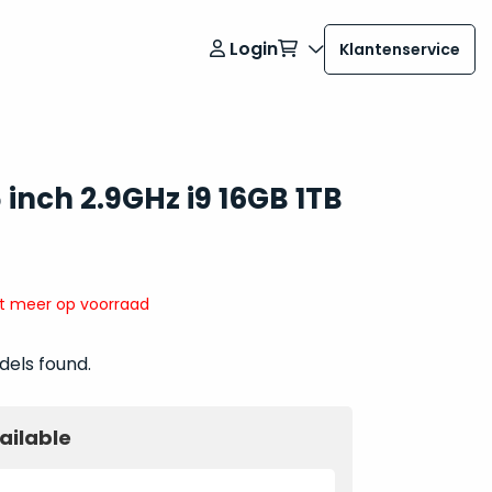
Login
Klantenservice
inch 2.9GHz i9 16GB 1TB
it meer op voorraad
dels found.
ailable