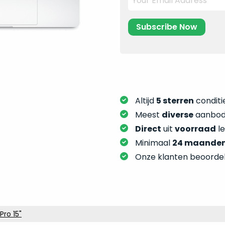
Altijd
5 sterren
conditie
Meest
diverse
aanbod:
Direct
uit
voorraad
l
Minimaal
24 maande
Onze klanten beoorde
ro 15"