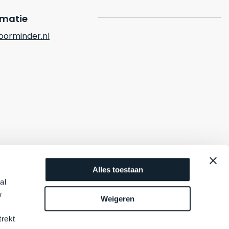
rmatie
orminder.nl
Alles toestaan
al
w
Weigeren
trekt