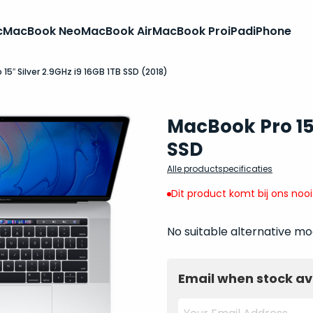
c
MacBook Neo
MacBook Air
MacBook Pro
iPad
iPhone
15″ Silver 2.9GHz i9 16GB 1TB SSD (2018)
MacBook Pro 15 
SSD
Alle productspecificaties
Dit product komt bij ons noo
No suitable alternative mo
Email when stock av