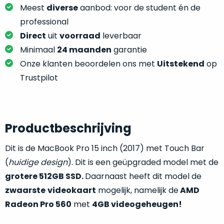
je
Meest
diverse
aanbod: voor de student én de
je
nou
slim,
professional
precies
zonder
Direct
uit
voorraad
leverbaar
nodig?
concessies
Minimaal
24 maanden
garantie
te
We
Onze klanten beoordelen ons met
Uitstekend
op
doen
hebben
Trustpilot
aan
inmiddels
kwaliteit.
zoveel
verschillende
Hier
klanten
Productbeschrijving
lees
voorzien
je
van
Dit is de MacBook Pro 15 inch (2017) met Touch Bar
welke
een
(
huidige design
). Dit is een geüpgraded model met de
conditiebeschrijvingen
MacBook
wij
grotere 512GB SSD.
Daarnaast heeft dit model de
dat
bij
zwaarste
videokaart
mogelijk, namelijk de
AMD
we
onze
Radeon Pro 560
met
4GB videogeheugen!
weten
producten
voor
gebruiken.