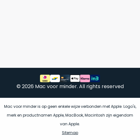
vrijwel
betreft
iedereen
.
een
Daarom
gloednieuwe,
is
ongebruikte
dit
MacBook.
‘onze
Wanneer
favoriet’.
er
een
Je
nieuw
kiest
model
hierbij
wordt
voor
uitgebracht,
© 2026 Mac voor minder. All rights reserved
‘
value
blijft
for
er
money
‘
Mac voor minder is op geen enkele wijze verbonden met Apple. Logo's,
vaak
of
ongebruikte
merk en productnamen Apple, MacBook, Macintosh zijn eigendom
‘
prijs/kwaliteitverhouding
‘.
voorraad
van Apple.
Het
van
Sitemap
is
het