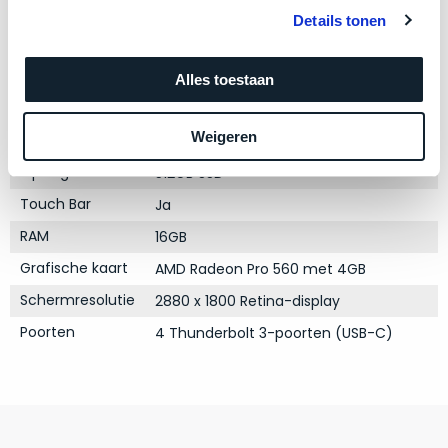
Product specificaties
zich
optisch
Details tonen
heeft
als
Model
MacBook Pro 15"
bewezen
technisch
Modeljaar
en
2017
Alles toestaan
niet
waar
van
Kleur
Silver
–
nieuw
Weigeren
Processor
2.8GHz quad-core Intel Core i7
wij
te
Opslag
–
512GB SSD
onderscheiden.
er
Touch Bar
Ja
veel
Betreft
RAM
16GB
van
een
Grafische kaart
hebben
AMD Radeon Pro 560 met 4GB
nagenoeg
verkocht.
ongebruikt
Schermresolutie
2880 x 1800 Retina-display
apparaat.
Je
Poorten
4 Thunderbolt 3-poorten (USB-C)
kan
Grondig
er
gecontroleerd:
vrijwel
Door
ons
niet
geïnspecteerd
de