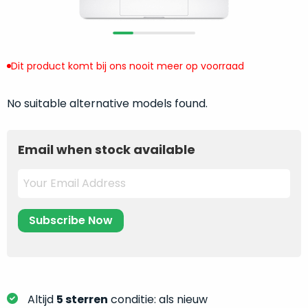
return
”
de
als
juiste
“ongebruikt,
MacBook
doos
te
Dit product komt bij ons nooit meer op voorraad
eenmalig
kiezen.
geopend
”
Zeker
No suitable alternative models found.
zijn
wanneer
varianten
je
van
eigenlijk
Email when stock available
onze
niet
“
als
precies
nieuw
”-
weet
selectie:
waar
volledige
je
nieuwstaat,
moet
scherpe
beginnen.
prijs.
Wat
Zo
heb
Altijd
5 sterren
conditie: als nieuw
bespaar