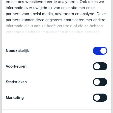
een
Klik hier
voor meer informatie over de ster vermelding
en om ons websiteverkeer te analyseren. Ook delen we
‘
customer
informatie over uw gebruik van onze site met onze
bij producten
return’
.
partners voor social media, adverteren en analyse. Deze
Dit
Kort
partners kunnen deze gegevens combineren met andere
model
uitgepakt
informatie die u aan ze heeft verstrekt of die ze hebben
Zakelijk kopen? BTW is aftrekbaar!
biedt
en
verzameld op basis van uw gebruik van hun services.
het
binnen
De prijs is inclusief 21% BTW.
beste
de
Toestemmingsselectie
‘
all-
retourperiode
Noodzakelijk
round’
teruggestuurd.
pakket
Dus
binnen
Voorkeuren
niks
de
refurbished,
categorie.
niks
Statistieken
Het
vervangen.
is
Simpelweg
een
weinig
Marketing
Mac
gebruikt.
die
Zowel