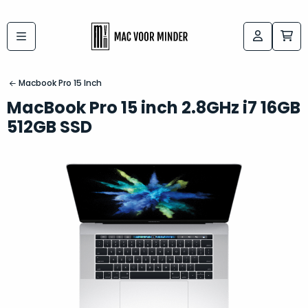
Bij
Labels:
macvoorminder.nl
kies
koop
Macbook Pro 15 Inch
de
je
MacBook Pro 15 inch 2.8GHz i7 16GB
altijd
Mac
512GB SSD
in
die
5-
bij
sterren
“
als
jou
nieuw
”
past
conditie
–
Het
gegarandeerd.
kan
Zowel
lastig
de
zijn
“
customer
om