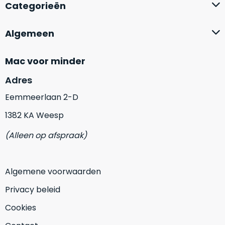
op
Categorieën
mist
perfecte
mee
staat.
in
Algemeen
Profiteer
gaan.
van
Mac voor minder
een
Ze
scherpe
zijn
Adres
prijs
–
voor
Eemmeerlaan 2-D
in
een
1382 KA Weesp
hun
product
categorie
dat
(Alleen op afspraak)
–
praktisch
gewoon
nieuw
is.
een
Algemene voorwaarden
rocksolid
Minimaal
optie
.
24
Privacy beleid
Een
maanden
Cookies
garantie
voorbeeld
bij
hiervan