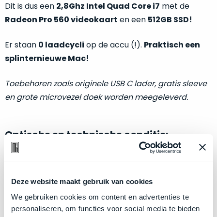
welk
Dit is dus een
2,8Ghz Intel Quad Core i7
met de
gebruiksdoel
Radeon Pro 560 videokaart
en een
512GB SSD!
een
Mac
Er staan
0 laadcycli
op de accu (!).
Praktisch een
geschikt
splinternieuwe Mac!
is.
Toebehoren zoals originele USB C lader, gratis sleeve
Op
Als
en grote microvezel doek worden meegeleverd.
basis
nieuw
van
–
echte
klantervaringen
tref
nauwelijks
je
Optische en technische conditie:
gebruikt,
hier
maximaal
onze
voordeel.
labels.
Als nieuw.
Deze MacBook Pro wijkt –
letterlijk
– niet af
van nieuw. Zowel optisch als technisch niet van nieuw
Deze website maakt gebruik van cookies
Dit
Onze
te onderscheiden.
product
We gebruiken cookies om content en advertenties te
favoriet
is
personaliseren, om functies voor social media te bieden