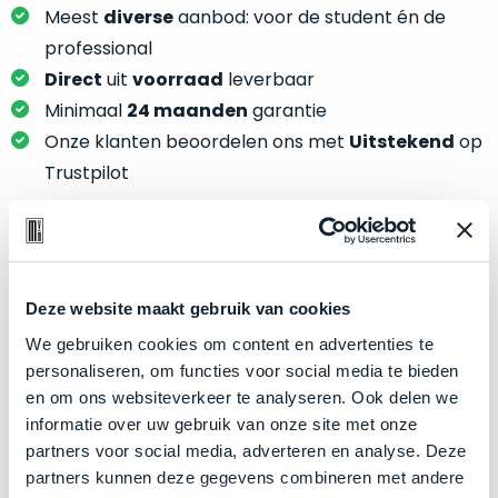
je
Meest
diverse
aanbod: voor de student én de
je
nou
slim,
professional
precies
zonder
Direct
uit
voorraad
leverbaar
nodig?
concessies
Minimaal
24 maanden
garantie
te
We
Onze klanten beoordelen ons met
Uitstekend
op
doen
hebben
Trustpilot
aan
inmiddels
kwaliteit.
zoveel
verschillende
Hier
klanten
Product specificaties
lees
voorzien
je
Deze website maakt gebruik van cookies
van
Model
MacBook Pro 15"
welke
We gebruiken cookies om content en advertenties te
een
conditiebeschrijvingen
Modeljaar
2018
personaliseren, om functies voor social media te bieden
MacBook
wij
en om ons websiteverkeer te analyseren. Ook delen we
dat
Kleur
Silver
bij
informatie over uw gebruik van onze site met onze
we
Processor
2.6GHz 6-core Intel Core i7
onze
partners voor social media, adverteren en analyse. Deze
weten
producten
Opslag
2TB SSD
partners kunnen deze gegevens combineren met andere
voor
gebruiken.