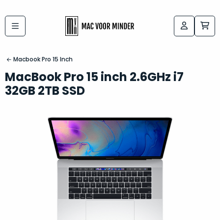
Bij
Labels:
macvoorminder.nl
kies
koop
Macbook Pro 15 Inch
de
je
MacBook Pro 15 inch 2.6GHz i7
altijd
Mac
32GB 2TB SSD
in
die
5-
bij
sterren
“
als
jou
nieuw
”
past
conditie
–
Het
gegarandeerd.
kan
Zowel
lastig
de
zijn
“
customer
om