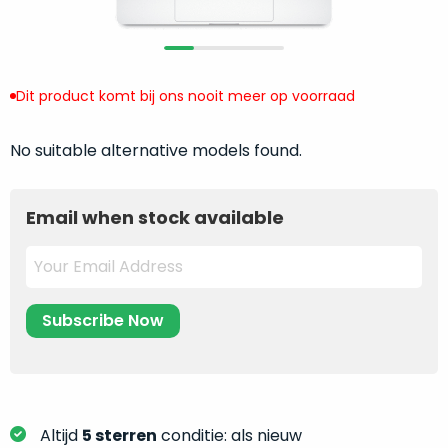
return
”
de
als
juiste
“ongebruikt,
MacBook
doos
te
Dit product komt bij ons nooit meer op voorraad
eenmalig
kiezen.
geopend
”
Zeker
No suitable alternative models found.
zijn
wanneer
varianten
je
van
eigenlijk
Email when stock available
onze
niet
“
als
precies
nieuw
”-
weet
selectie:
waar
volledige
je
nieuwstaat,
moet
scherpe
beginnen.
prijs.
Wat
Zo
heb
Altijd
5 sterren
conditie: als nieuw
bespaar