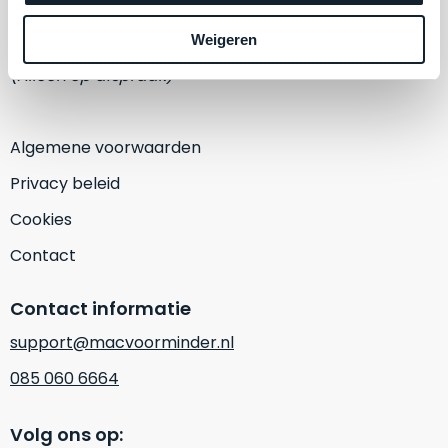
een
‘
customer
1382 KA Weesp
Weigeren
return’
.
Dit
(Alleen op afspraak)
Kort
model
uitgepakt
biedt
en
het
Algemene voorwaarden
binnen
beste
de
Privacy beleid
‘
all-
retourperiode
round’
Cookies
teruggestuurd.
pakket
Dus
Contact
binnen
niks
de
refurbished,
Contact informatie
categorie.
niks
Het
vervangen.
support@macvoorminder.nl
is
Simpelweg
085 060 6664
een
weinig
Mac
gebruikt.
die
Volg ons op:
Zowel