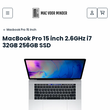
Bij
Labels:
macvoorminder.nl
kies
koop
Macbook Pro 15 Inch
de
je
MacBook Pro 15 inch 2.6GHz i7
altijd
Mac
32GB 256GB SSD
in
die
5-
bij
sterren
“
als
jou
nieuw
”
past
conditie
–
Het
gegarandeerd.
kan
Zowel
lastig
de
zijn
“
customer
om