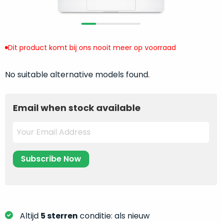
return
”
de
als
juiste
“ongebruikt,
MacBook
doos
te
Dit product komt bij ons nooit meer op voorraad
eenmalig
kiezen.
geopend
”
Zeker
No suitable alternative models found.
zijn
wanneer
varianten
je
van
eigenlijk
Email when stock available
onze
niet
“
als
precies
nieuw
”-
weet
selectie:
waar
volledige
je
nieuwstaat,
moet
scherpe
beginnen.
prijs.
Wat
Zo
heb
Altijd
5 sterren
conditie: als nieuw
bespaar