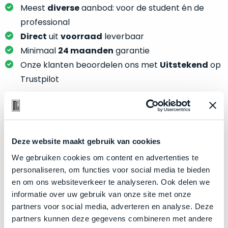
je
Meest
diverse
aanbod: voor de student én de
je
nou
slim,
professional
precies
zonder
Direct
uit
voorraad
leverbaar
nodig?
concessies
Minimaal
24 maanden
garantie
te
We
Onze klanten beoordelen ons met
Uitstekend
op
doen
hebben
Trustpilot
aan
inmiddels
kwaliteit.
zoveel
verschillende
Hier
klanten
Product specificaties
lees
voorzien
je
Deze website maakt gebruik van cookies
van
Model
MacBook Pro 15"
welke
We gebruiken cookies om content en advertenties te
een
conditiebeschrijvingen
Modeljaar
2019
personaliseren, om functies voor social media te bieden
MacBook
wij
en om ons websiteverkeer te analyseren. Ook delen we
dat
Kleur
Silver
bij
informatie over uw gebruik van onze site met onze
we
Processor
2.6GHz 6-core Intel Core i7
onze
partners voor social media, adverteren en analyse. Deze
weten
producten
Opslag
256GB SSD
partners kunnen deze gegevens combineren met andere
voor
gebruiken.