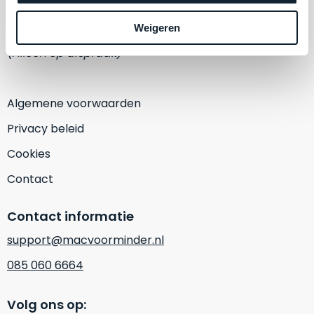
een
‘
customer
1382 KA Weesp
Weigeren
return’
.
Dit
(Alleen op afspraak)
Kort
model
uitgepakt
biedt
en
het
Algemene voorwaarden
binnen
beste
de
Privacy beleid
‘
all-
retourperiode
round’
Cookies
teruggestuurd.
pakket
Dus
Contact
binnen
niks
de
refurbished,
Contact informatie
categorie.
niks
Het
vervangen.
support@macvoorminder.nl
is
Simpelweg
085 060 6664
een
weinig
Mac
gebruikt.
die
Volg ons op:
Zowel