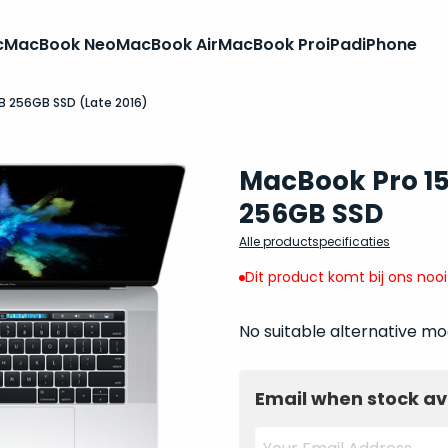
c
MacBook Neo
MacBook Air
MacBook Pro
iPad
iPhone
GB 256GB SSD (Late 2016)
MacBook Pro 15 
256GB SSD
Alle productspecificaties
Dit product komt bij ons noo
No suitable alternative mo
Email when stock av