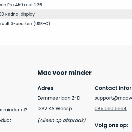
on Pro 450 met 2GB
00 Retina-display
rbolt 3-poorten (USB-C)
Mac voor minder
Adres
Contact info
Eemmeerlaan 2-D
support@macvo
1382 KA Weesp
085 060 6664
rminder.nl?
oduct
(Alleen op afspraak)
Volg ons op: