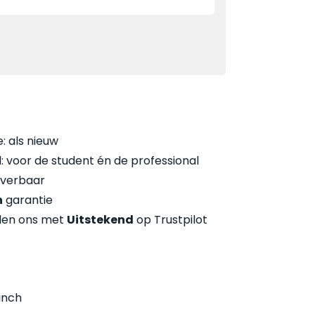
: als nieuw
 voor de student én de professional
everbaar
n
garantie
len ons met
Uitstekend
op Trustpilot
inch