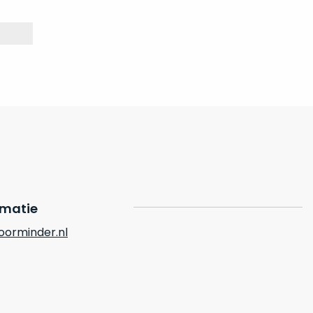
rmatie
orminder.nl