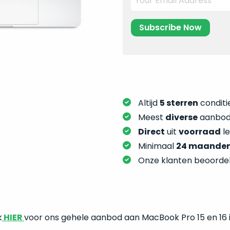
Altijd
5 sterren
conditie
Meest
diverse
aanbod:
Direct
uit
voorraad
l
Minimaal
24 maande
Onze klanten beoorde
k
HIER
voor ons gehele aanbod aan MacBook Pro 15 en 16 