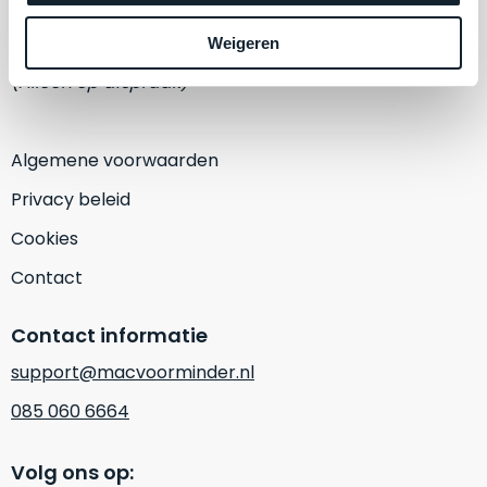
een
‘
customer
1382 KA Weesp
Weigeren
return’
.
Dit
(Alleen op afspraak)
Kort
model
uitgepakt
biedt
en
het
Algemene voorwaarden
binnen
beste
de
Privacy beleid
‘
all-
retourperiode
round’
Cookies
teruggestuurd.
pakket
Dus
Contact
binnen
niks
de
refurbished,
Contact informatie
categorie.
niks
Het
vervangen.
support@macvoorminder.nl
is
Simpelweg
085 060 6664
een
weinig
Mac
gebruikt.
die
Volg ons op:
Zowel