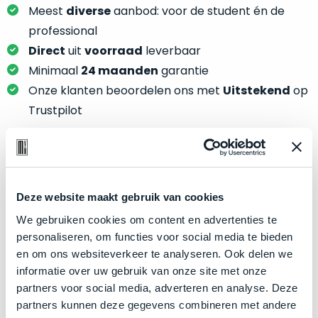
je
Meest
diverse
aanbod: voor de student én de
je
nou
slim,
professional
precies
zonder
Direct
uit
voorraad
leverbaar
nodig?
concessies
Minimaal
24 maanden
garantie
te
We
Onze klanten beoordelen ons met
Uitstekend
op
doen
hebben
Trustpilot
aan
inmiddels
kwaliteit.
zoveel
verschillende
Hier
klanten
Product specificaties
lees
voorzien
je
Deze website maakt gebruik van cookies
van
Model
MacBook Pro 15"
welke
We gebruiken cookies om content en advertenties te
een
conditiebeschrijvingen
Modeljaar
2019
personaliseren, om functies voor social media te bieden
MacBook
wij
en om ons websiteverkeer te analyseren. Ook delen we
dat
Kleur
Silver
bij
informatie over uw gebruik van onze site met onze
we
Processor
2.4GHz 8-core Intel Core i9
onze
partners voor social media, adverteren en analyse. Deze
weten
producten
Opslag
256GB SSD
partners kunnen deze gegevens combineren met andere
voor
gebruiken.