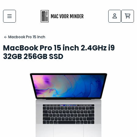
Bij
Labels:
macvoorminder.nl
kies
koop
Macbook Pro 15 Inch
de
je
MacBook Pro 15 inch 2.4GHz i9
altijd
Mac
32GB 256GB SSD
in
die
5-
bij
sterren
“
als
jou
nieuw
”
past
conditie
–
Het
gegarandeerd.
kan
Zowel
lastig
de
zijn
“
customer
om