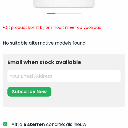
return
”
de
als
juiste
“ongebruikt,
MacBook
doos
te
Dit product komt bij ons nooit meer op voorraad
eenmalig
kiezen.
geopend
”
Zeker
No suitable alternative models found.
zijn
wanneer
varianten
je
van
eigenlijk
Email when stock available
onze
niet
“
als
precies
nieuw
”-
weet
selectie:
waar
volledige
je
nieuwstaat,
moet
scherpe
beginnen.
prijs.
Wat
Zo
heb
Altijd
5 sterren
conditie: als nieuw
bespaar