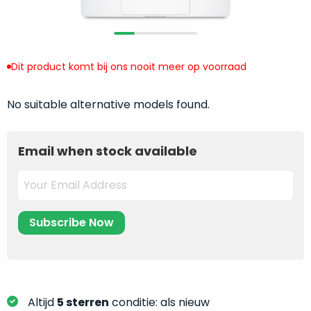
return
”
de
als
juiste
“ongebruikt,
MacBook
doos
te
Dit product komt bij ons nooit meer op voorraad
eenmalig
kiezen.
geopend
”
Zeker
No suitable alternative models found.
zijn
wanneer
varianten
je
van
eigenlijk
Email when stock available
onze
niet
“
als
precies
nieuw
”-
weet
selectie:
waar
volledige
je
nieuwstaat,
moet
scherpe
beginnen.
prijs.
Wat
Zo
heb
Altijd
5 sterren
conditie: als nieuw
bespaar