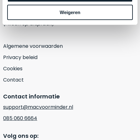
een
‘
customer
1382 KA Weesp
Weigeren
return’
.
Dit
(Alleen op afspraak)
Kort
model
uitgepakt
biedt
en
het
Algemene voorwaarden
binnen
beste
de
Privacy beleid
‘
all-
retourperiode
round’
Cookies
teruggestuurd.
pakket
Dus
Contact
binnen
niks
de
refurbished,
Contact informatie
categorie.
niks
Het
vervangen.
support@macvoorminder.nl
is
Simpelweg
085 060 6664
een
weinig
Mac
gebruikt.
die
Volg ons op:
Zowel