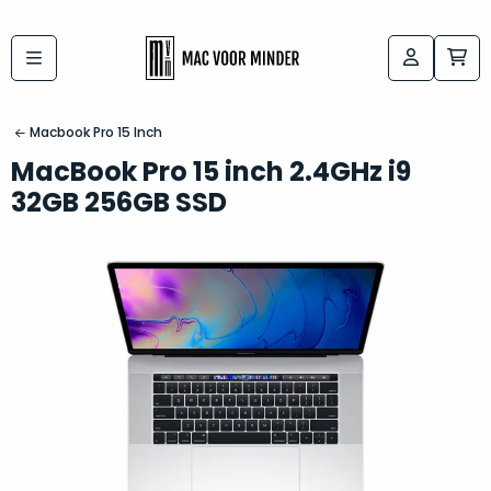
Bij
Labels:
macvoorminder.nl
kies
koop
Macbook Pro 15 Inch
de
je
MacBook Pro 15 inch 2.4GHz i9
altijd
Mac
32GB 256GB SSD
in
die
5-
bij
sterren
“
als
jou
nieuw
”
past
conditie
–
Het
gegarandeerd.
kan
Zowel
lastig
de
zijn
“
customer
om