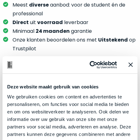
je
Meest
diverse
aanbod: voor de student én de
je
nou
slim,
professional
precies
zonder
Direct
uit
voorraad
leverbaar
nodig?
concessies
Minimaal
24 maanden
garantie
te
We
Onze klanten beoordelen ons met
Uitstekend
op
doen
hebben
Trustpilot
aan
inmiddels
kwaliteit.
zoveel
verschillende
Hier
klanten
Product specificaties
lees
voorzien
je
Deze website maakt gebruik van cookies
van
Model
MacBook Pro 15"
welke
We gebruiken cookies om content en advertenties te
een
conditiebeschrijvingen
Modeljaar
2019
personaliseren, om functies voor social media te bieden
MacBook
wij
en om ons websiteverkeer te analyseren. Ook delen we
dat
Kleur
Silver
bij
informatie over uw gebruik van onze site met onze
we
Processor
2.4GHz 8-core Intel Core i9
onze
partners voor social media, adverteren en analyse. Deze
weten
producten
Opslag
256GB SSD
partners kunnen deze gegevens combineren met andere
voor
gebruiken.