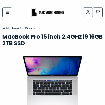
Bij
Labels:
macvoorminder.nl
kies
koop
Macbook Pro 15 Inch
de
je
MacBook Pro 15 inch 2.4GHz i9 16GB
altijd
Mac
2TB SSD
in
die
5-
bij
sterren
“
als
jou
nieuw
”
past
conditie
–
Het
gegarandeerd.
kan
Zowel
lastig
de
zijn
“
customer
om