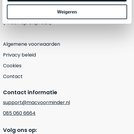
een
‘
customer
1382 KA Weesp
Weigeren
return’
.
Dit
(Alleen op afspraak)
Kort
model
uitgepakt
biedt
en
het
Algemene voorwaarden
binnen
beste
de
Privacy beleid
‘
all-
retourperiode
round’
Cookies
teruggestuurd.
pakket
Dus
Contact
binnen
niks
de
refurbished,
Contact informatie
categorie.
niks
Het
vervangen.
support@macvoorminder.nl
is
Simpelweg
085 060 6664
een
weinig
Mac
gebruikt.
die
Volg ons op:
Zowel