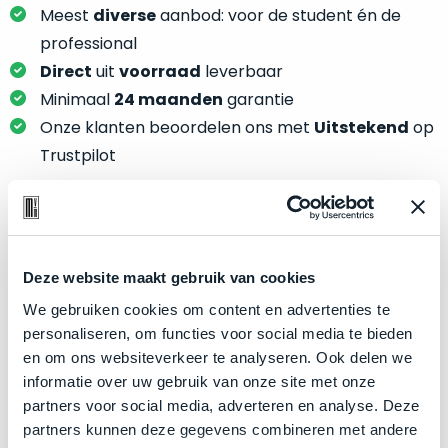
je
Meest
diverse
aanbod: voor de student én de
je
nou
slim,
professional
precies
zonder
Direct
uit
voorraad
leverbaar
nodig?
concessies
Minimaal
24 maanden
garantie
te
We
Onze klanten beoordelen ons met
Uitstekend
op
doen
hebben
Trustpilot
aan
inmiddels
kwaliteit.
zoveel
verschillende
Hier
klanten
Product specificaties
lees
voorzien
je
Deze website maakt gebruik van cookies
van
Model
MacBook Pro 15"
welke
We gebruiken cookies om content en advertenties te
een
conditiebeschrijvingen
Modeljaar
2019
personaliseren, om functies voor social media te bieden
MacBook
wij
en om ons websiteverkeer te analyseren. Ook delen we
dat
Kleur
Silver
bij
informatie over uw gebruik van onze site met onze
we
Processor
2.4GHz 8-core Intel Core i9
onze
partners voor social media, adverteren en analyse. Deze
weten
producten
Opslag
2TB SSD
partners kunnen deze gegevens combineren met andere
voor
gebruiken.