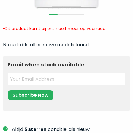
return
”
de
als
juiste
“ongebruikt,
MacBook
doos
te
Dit product komt bij ons nooit meer op voorraad
eenmalig
kiezen.
geopend
”
Zeker
No suitable alternative models found.
zijn
wanneer
varianten
je
van
eigenlijk
Email when stock available
onze
niet
“
als
precies
nieuw
”-
weet
selectie:
waar
volledige
je
nieuwstaat,
moet
scherpe
beginnen.
prijs.
Wat
Zo
heb
Altijd
5 sterren
conditie: als nieuw
bespaar