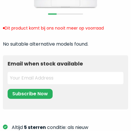
return
”
de
als
juiste
“ongebruikt,
MacBook
doos
te
Dit product komt bij ons nooit meer op voorraad
eenmalig
kiezen.
geopend
”
Zeker
No suitable alternative models found.
zijn
wanneer
varianten
je
van
eigenlijk
Email when stock available
onze
niet
“
als
precies
nieuw
”-
weet
selectie:
waar
volledige
je
nieuwstaat,
moet
scherpe
beginnen.
prijs.
Wat
Zo
heb
Altijd
5 sterren
conditie: als nieuw
bespaar