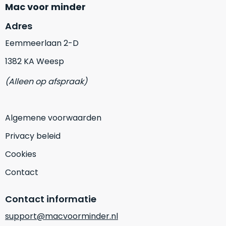
op
Mac voor minder
mist
perfecte
mee
Adres
staat.
in
Profiteer
Eemmeerlaan 2-D
gaan.
van
1382 KA Weesp
een
Ze
scherpe
zijn
(Alleen op afspraak)
prijs
–
voor
in
een
hun
Algemene voorwaarden
product
categorie
dat
Privacy beleid
–
praktisch
gewoon
nieuw
Cookies
is.
een
Contact
rocksolid
Minimaal
optie
.
24
Contact informatie
Een
maanden
garantie
voorbeeld
support@macvoorminder.nl
bij
hiervan