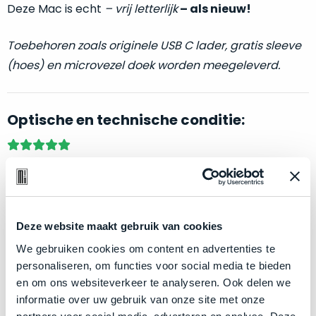
welk
Deze Mac is echt
–
vrij letterlijk
– als nieuw!
gebruiksdoel
een
Toebehoren zoals originele USB C lader, gratis sleeve
Mac
(hoes) en microvezel doek worden meegeleverd.
geschikt
is.
Optische en technische conditie:
Op
Als
basis
nieuw
van
–
Als nieuw.
Deze MacBook Pro wijkt –
letterlijk
– niet af
echte
klantervaringen
tref
nauwelijks
van nieuw. Zowel optisch als technisch niet van nieuw
je
gebruikt,
te onderscheiden.
hier
maximaal
onze
Deze website maakt gebruik van cookies
voordeel.
labels.
Klik hier
voor meer informatie over de ster vermelding
We gebruiken cookies om content en advertenties te
bij producten
personaliseren, om functies voor social media te bieden
Dit
Onze
en om ons websiteverkeer te analyseren. Ook delen we
product
favoriet
informatie over uw gebruik van onze site met onze
is