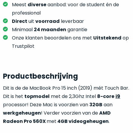
je
Meest
diverse
aanbod: voor de student én de
je
nou
slim,
professional
precies
zonder
Direct
uit
voorraad
leverbaar
nodig?
concessies
Minimaal
24 maanden
garantie
te
We
Onze klanten beoordelen ons met
Uitstekend
op
doen
hebben
Trustpilot
aan
inmiddels
kwaliteit.
zoveel
verschillende
Hier
klanten
Productbeschrijving
lees
voorzien
je
van
Dit is de de MacBook Pro 15 inch (2019) mét Touch Bar.
welke
een
Dit is het
topmodel
met de 2,3Ghz Intel
8-core
i9
conditiebeschrijvingen
MacBook
wij
processor! Deze Mac is voorzien van
32GB
aan
dat
bij
werkgeheugen
! Verder voorzien van de
AMD
we
onze
Radeon Pro 560X
met
4GB videogeheugen
.
weten
producten
voor
gebruiken.