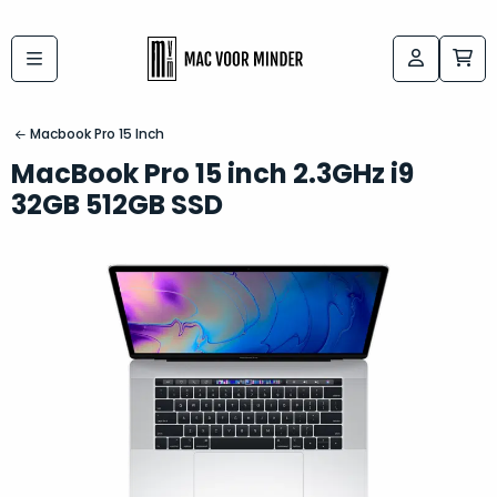
Bij
Labels:
macvoorminder.nl
kies
koop
Macbook Pro 15 Inch
de
je
MacBook Pro 15 inch 2.3GHz i9
altijd
Mac
32GB 512GB SSD
in
die
5-
bij
sterren
“
als
jou
nieuw
”
past
conditie
–
Het
gegarandeerd.
kan
Zowel
lastig
de
zijn
“
customer
om