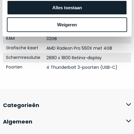
Silver
zich
optisch
Alles toestaan
heeft
Processor
2.3GHz 8-core Intel Core i9
als
bewezen
technisch
Opslag
512GB SSD
en
niet
Weigeren
Touch Bar
Ja
waar
van
–
RAM
32GB
nieuw
wij
te
Grafische kaart
AMD Radeon Pro 560X met 4GB
–
onderscheiden.
Schermresolutie
2880 x 1800 Retina-display
er
veel
Poorten
4 Thunderbolt 3-poorten (USB-C)
Betreft
van
een
hebben
nagenoeg
verkocht.
ongebruikt
apparaat.
Je
kan
Grondig
Categorieën
er
gecontroleerd:
vrijwel
Door
Algemeen
ons
niet
geïnspecteerd
de