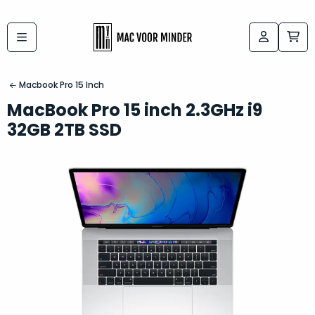
Bij
Labels:
macvoorminder.nl
kies
koop
Macbook Pro 15 Inch
de
je
MacBook Pro 15 inch 2.3GHz i9
altijd
Mac
32GB 2TB SSD
in
die
5-
bij
sterren
“
als
jou
nieuw
”
past
conditie
–
Het
gegarandeerd.
kan
Zowel
lastig
de
zijn
“
customer
om