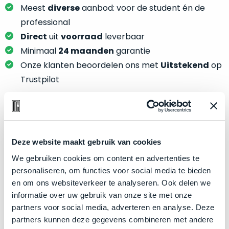
je
Meest
diverse
aanbod: voor de student én de
je
nou
slim,
professional
precies
zonder
Direct
uit
voorraad
leverbaar
nodig?
concessies
Minimaal
24 maanden
garantie
te
We
Onze klanten beoordelen ons met
Uitstekend
op
doen
hebben
Trustpilot
aan
inmiddels
kwaliteit.
zoveel
verschillende
Hier
klanten
Product specificaties
lees
voorzien
je
Deze website maakt gebruik van cookies
van
Model
MacBook Pro 15"
welke
We gebruiken cookies om content en advertenties te
een
conditiebeschrijvingen
Modeljaar
2019
personaliseren, om functies voor social media te bieden
MacBook
wij
en om ons websiteverkeer te analyseren. Ook delen we
dat
Kleur
Silver
bij
informatie over uw gebruik van onze site met onze
we
Processor
2.3GHz 8-core Intel Core i9
onze
partners voor social media, adverteren en analyse. Deze
weten
producten
Opslag
2TB SSD
partners kunnen deze gegevens combineren met andere
voor
gebruiken.