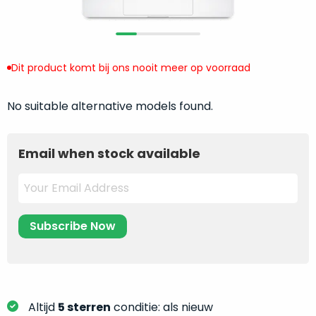
return
”
de
als
juiste
“ongebruikt,
MacBook
doos
te
Dit product komt bij ons nooit meer op voorraad
eenmalig
kiezen.
geopend
”
Zeker
No suitable alternative models found.
zijn
wanneer
varianten
je
van
eigenlijk
Email when stock available
onze
niet
“
als
precies
nieuw
”-
weet
selectie:
waar
volledige
je
nieuwstaat,
moet
scherpe
beginnen.
prijs.
Wat
Zo
heb
Altijd
5 sterren
conditie: als nieuw
bespaar