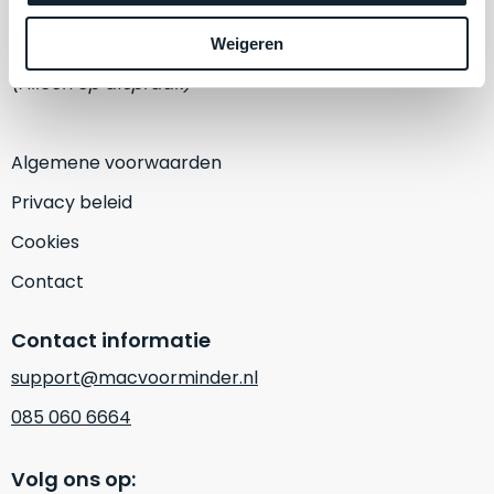
een
‘
customer
1382 KA Weesp
Weigeren
return’
.
Dit
(Alleen op afspraak)
Kort
model
uitgepakt
biedt
en
het
Algemene voorwaarden
binnen
beste
de
Privacy beleid
‘
all-
retourperiode
round’
Cookies
teruggestuurd.
pakket
Dus
Contact
binnen
niks
de
refurbished,
Contact informatie
categorie.
niks
Het
vervangen.
support@macvoorminder.nl
is
Simpelweg
085 060 6664
een
weinig
Mac
gebruikt.
die
Volg ons op:
Zowel