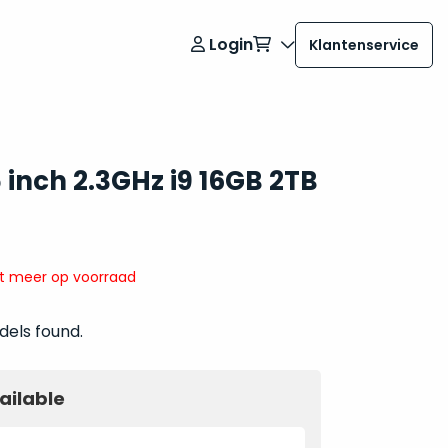
Login
Klantenservice
inch 2.3GHz i9 16GB 2TB
it meer op voorraad
dels found.
ailable