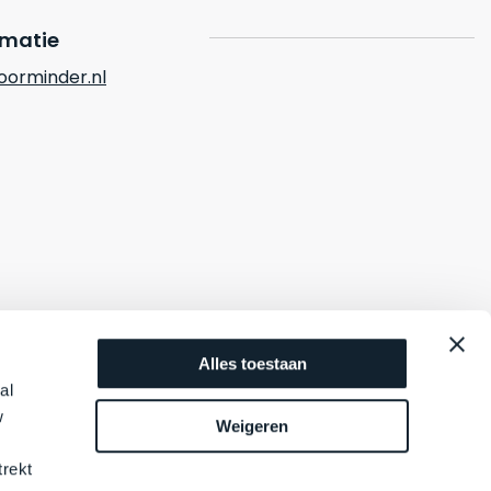
rmatie
orminder.nl
Alles toestaan
al
w
Weigeren
trekt