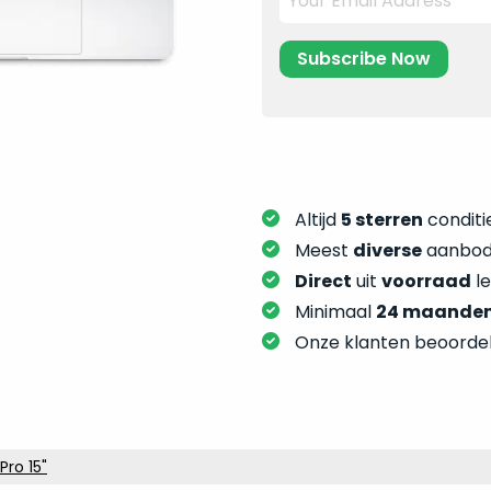
Altijd
5 sterren
conditie
Meest
diverse
aanbod:
Direct
uit
voorraad
l
Minimaal
24 maande
Onze klanten beoorde
ro 15"