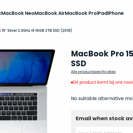
c
MacBook Neo
MacBook Air
MacBook Pro
iPad
iPhone
15″ Silver 2.3GHz i9 16GB 2TB SSD (2019)
MacBook Pro 15 
SSD
Alle productspecificaties
Dit product komt bij ons noo
No suitable alternative mo
Email when stock av