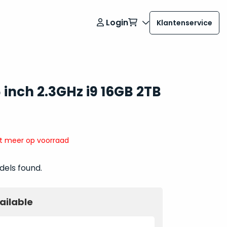
Login
Klantenservice
inch 2.3GHz i9 16GB 2TB
it meer op voorraad
dels found.
ailable