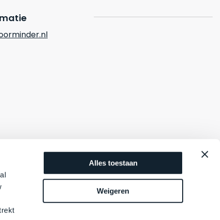
rmatie
orminder.nl
Alles toestaan
al
w
Weigeren
trekt