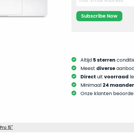
Altijd
5 sterren
conditie
Meest
diverse
aanbod:
Direct
uit
voorraad
l
Minimaal
24 maande
Onze klanten beoorde
ro 15"