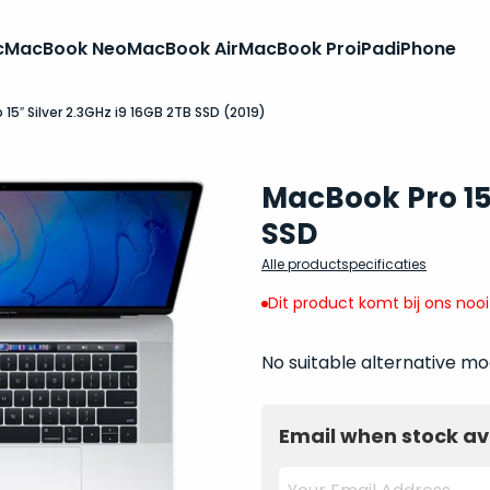
c
MacBook Neo
MacBook Air
MacBook Pro
iPad
iPhone
15″ Silver 2.3GHz i9 16GB 2TB SSD (2019)
MacBook Pro 15 
SSD
Alle productspecificaties
Dit product komt bij ons noo
No suitable alternative mo
Email when stock av