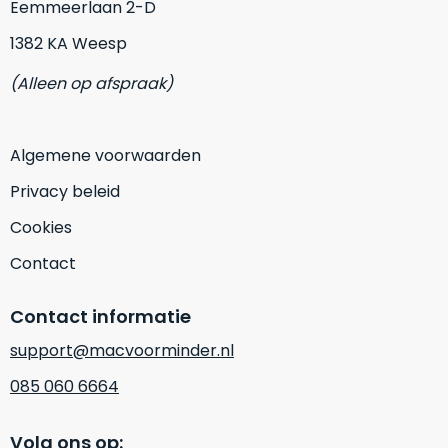
Eemmeerlaan 2-D
op
mist
perfecte
mee
1382 KA Weesp
staat.
in
Profiteer
(Alleen op afspraak)
gaan.
van
een
Ze
scherpe
Algemene voorwaarden
zijn
prijs
–
Privacy beleid
voor
in
een
Cookies
hun
product
categorie
dat
Contact
–
praktisch
gewoon
nieuw
Contact informatie
is.
een
rocksolid
support@macvoorminder.nl
Minimaal
optie
.
24
085 060 6664
Een
maanden
garantie
voorbeeld
Volg ons op:
bij
hiervan