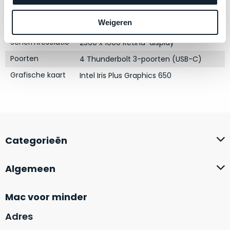
zich
optisch
Touch Bar
Ja
heeft
als
Weigeren
RAM
16GB
bewezen
technisch
en
Schermresolutie
2560 x 1600 Retina-display
niet
waar
van
Poorten
4 Thunderbolt 3-poorten (USB-C)
–
nieuw
Grafische kaart
Intel Iris Plus Graphics 650
wij
te
–
onderscheiden.
er
veel
Betreft
van
een
hebben
nagenoeg
Categorieën
verkocht.
ongebruikt
apparaat.
Je
Algemeen
kan
Grondig
er
gecontroleerd:
Mac voor minder
vrijwel
Door
ons
niet
Adres
geïnspecteerd
de