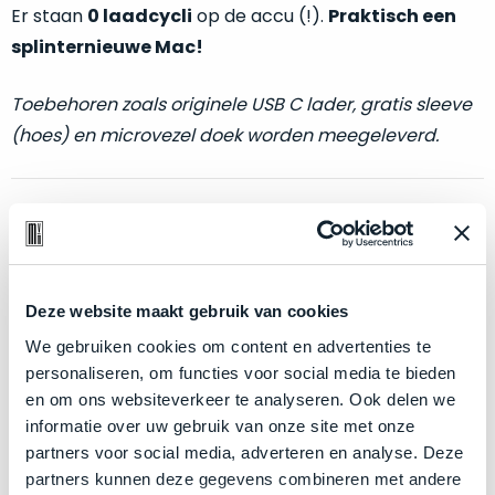
welk
Er staan
0 laadcycli
op de accu (!).
Praktisch een
gebruiksdoel
splinternieuwe Mac!
een
Mac
Toebehoren zoals originele USB C lader, gratis sleeve
geschikt
(hoes) en microvezel doek worden meegeleverd.
is.
Op
Als
Optische en technische conditie:
basis
nieuw
van
–
echte
klantervaringen
tref
nauwelijks
Klik hier
voor meer informatie over de ster vermelding
je
gebruikt,
Deze website maakt gebruik van cookies
bij producten
hier
maximaal
We gebruiken cookies om content en advertenties te
onze
voordeel.
personaliseren, om functies voor social media te bieden
labels.
en om ons websiteverkeer te analyseren. Ook delen we
Zakelijk kopen? BTW is aftrekbaar!
Dit
informatie over uw gebruik van onze site met onze
Onze
product
partners voor social media, adverteren en analyse. Deze
De prijs is inclusief 21% BTW.
favoriet
is
partners kunnen deze gegevens combineren met andere