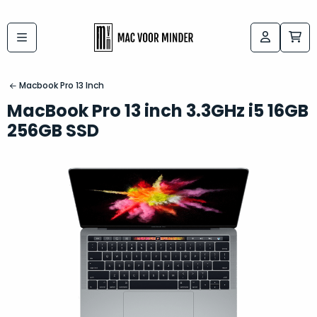
Bij
Labels:
macvoorminder.nl
kies
koop
Macbook Pro 13 Inch
de
je
MacBook Pro 13 inch 3.3GHz i5 16GB
altijd
Mac
256GB SSD
in
die
5-
bij
sterren
“
als
jou
nieuw
”
past
conditie
–
Het
gegarandeerd.
kan
Zowel
lastig
de
zijn
“
customer
om