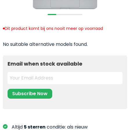
return
”
de
als
juiste
“ongebruikt,
MacBook
doos
te
Dit product komt bij ons nooit meer op voorraad
eenmalig
kiezen.
geopend
”
Zeker
zijn
No suitable alternative models found.
wanneer
varianten
je
van
eigenlijk
Email when stock available
onze
niet
“
als
precies
nieuw
”-
weet
selectie:
waar
volledige
je
nieuwstaat,
moet
scherpe
beginnen.
prijs.
Wat
Zo
heb
Altijd
5 sterren
conditie: als nieuw
bespaar