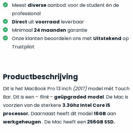
je
je
Meest
diverse
aanbod: voor de student én de
nou
slim,
professional
precies
zonder
Direct
uit
voorraad
leverbaar
nodig?
concessies
Minimaal
24 maanden
garantie
te
We
Onze klanten beoordelen ons met
Uitstekend
op
doen
hebben
Trustpilot
aan
inmiddels
kwaliteit.
zoveel
verschillende
Hier
klanten
Productbeschrijving
lees
voorzien
je
van
Dit is het MacBook Pro 13 inch
(2017)
model mét Touch
welke
een
Bar. Dit is een –
flink
–
geüpgraded
model
. De Mac is
conditiebeschrijvingen
MacBook
wij
voorzien van de sterkere
3.3Ghz Intel Core i5
dat
bij
processor.
Daarnaast heeft dit model
16GB
aan
we
onze
weten
werkgeheugen
. De Mac heeft een
256GB SSD.
producten
voor
gebruiken.